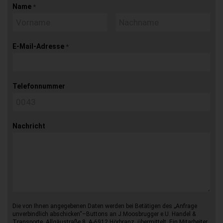
Name
*
E-Mail-Adresse
*
Telefonnummer
Nachricht
Die von Ihnen angegebenen Daten werden bei Betätigen des „Anfrage
unverbindlich abschicken“–Buttons an J.Moosbrugger e.U. Handel &
Transporte, Allgäustraße 8, A-6912 Hörbranz, übermittelt. Ein Mitarbeiter