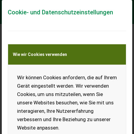
Cookie- und Datenschutzeinstellungen
Meine Transportkostenanfrage
Wie wir Cookies verwenden
Transport von Land- und Baumaschinen –
KEINE Tiertransporte
Wir können Cookies anfordern, die auf Ihrem
Fendt 516 Vario
Gerät eingestellt werden. Wir verwenden
Ausstattung: - Fronthydraulik - Frontzapfwelle -
Cookies, um uns mitzuteilen, wenn Sie
Druckluftbremse - 4 DW Steuergeräte im Heck -
Kabinenfederung - Kriechgang - druckloser Rücklauf ...
unsere Websites besuchen, wie Sie mit uns
interagieren, Ihre Nutzererfahrung
EUR 106.000
inkl. 20 % MwSt.
verbessern und Ihre Beziehung zu unserer
Website anpassen.