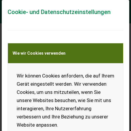
Cookie- und Datenschutzeinstellungen
Meine Transportkostenanfrage
Wie wir Cookies verwenden
Transport von Land- und Baumaschinen –
KEINE Tiertransporte
Wir können Cookies anfordern, die auf Ihrem
Mammut SC 170H Silozange
Gerät eingestellt werden. Wir verwenden
Mammut SC 170H Silozange mit 3-Punkt Aufnahme und
Cookies, um uns mitzuteilen, wenn Sie
Hubgerüst; Breite: 170 cm; Zange auf und zu wird über
Monoblock am Gerät gesteuert: 1 x ew und 1 ...
unsere Websites besuchen, wie Sie mit uns
interagieren, Ihre Nutzererfahrung
EUR 1.590
inkl. 13% MwSt./Verm.
verbessern und Ihre Beziehung zu unserer
Website anpassen.