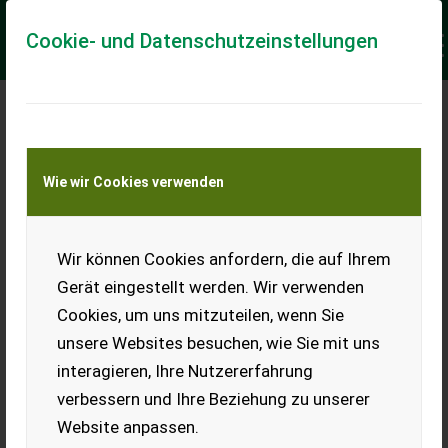
Cookie- und Datenschutzeinstellungen
Meine Transportkostenanfrage
Wie wir Cookies verwenden
Transport von Land- und Baumaschinen –
KEINE Tiertransporte
Keine Anfrage Möglich!
Wir können Cookies anfordern, die auf Ihrem
Gerät eingestellt werden. Wir verwenden
Cookies, um uns mitzuteilen, wenn Sie
unsere Websites besuchen, wie Sie mit uns
Ladeort
interagieren, Ihre Nutzererfahrung
verbessern und Ihre Beziehung zu unserer
PLZ
Ort
Website anpassen.