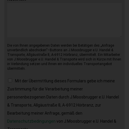
Die von Ihnen angegebenen Daten werden bei Betätigen des „Anfrage
unverbindlich abschicken“–Buttons an J.Moosbrugger e.U. Handel &
Transporte, Allgäustraße 8, A-6912 Hörbranz, übermittelt. Ein Mitarbeiter
von J.Moosbrugger e.U. Handel & Transporte wird sich in Kürze mit Ihnen
in Verbindung setzen und Ihnen ein individuelles Transportangebot
übermitteln.
Mit der Übermittlung dieses Formulars gebe ich meine
Zustimmung für die Verarbeitung meiner
personenbezogenen Daten durch J.Moosbrugger e.U. Handel
& Transporte, Allgäustraße 8, A-6912 Hörbranz, zur
Bearbeitung meiner Anfrage, gemäß den
Datenschutzbedingungen
von J.Moosbrugger e.U. Handel &