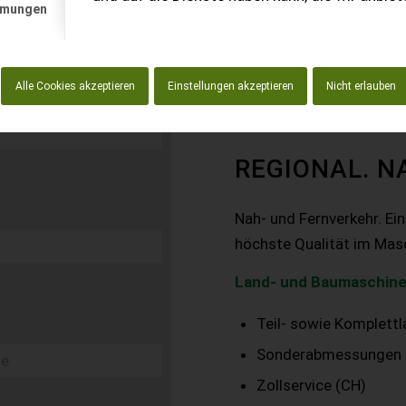
mmungen
Alle Cookies akzeptieren
Einstellungen akzeptieren
Nicht erlauben
REGIONAL. N
Nah- und Fernverkehr. Ei
höchste Qualität im Mas
Land- und Baumaschine
Teil- sowie Komplett
Sonderabmessungen
Zollservice (CH)