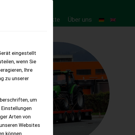
ten
Online-Produkte
Über uns
erät eingestellt
teilen, wenn Sie
eragieren, Ihre
ng zu unserer
berschriften, um
 Einstellungen
iger Arten von
 unseren Websites
ten können.