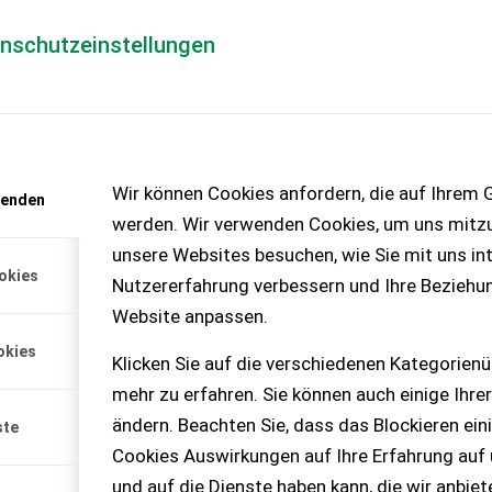
enschutzeinstellungen
Händlerlogin
für Händler
Mediada
anfrage
Wir können Cookies anfordern, die auf Ihrem G
wenden
chinen – KEINE
werden. Wir verwenden Cookies, um uns mitzu
unsere Websites besuchen, wie Sie mit uns int
okies
Nutzererfahrung verbessern und Ihre Beziehu
Website anpassen.
minal mit folgenden
okies
C-BAS, TC-SC, TC-GEO
Klicken Sie auf die verschiedenen Kategorienü
mehr zu erfahren. Sie können auch einige Ihrer
ändern. Beachten Sie, dass das Blockieren ein
ste
Cookies Auswirkungen auf Ihre Erfahrung auf
und auf die Dienste haben kann, die wir anbie