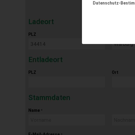
Datenschutz-Besti
Ladeort
PLZ
Ort
Entladeort
PLZ
Ort
Stammdaten
Name
*
E-Mail-Adresse
*