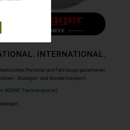
ATIONAL. INTERNATIONAL.
nheimisches Personal und Fahrzeuge garantieren
chinen-, Stückgut- und Sondertransport.
n (KEINE Tiertransporte)
ladungen