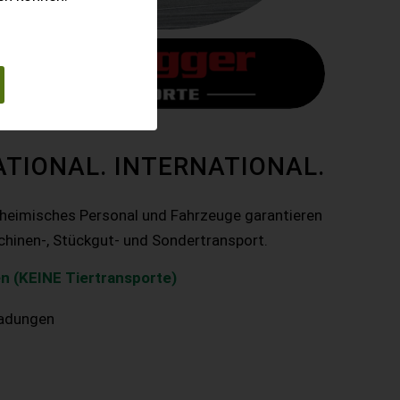
ATIONAL. INTERNATIONAL.
nheimisches Personal und Fahrzeuge garantieren
chinen-, Stückgut- und Sondertransport.
n (KEINE Tiertransporte)
ladungen