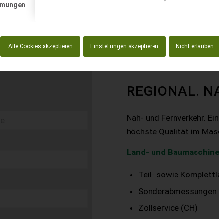
mmungen
Alle Cookies akzeptieren
Einstellungen akzeptieren
Nicht erlauben
REGIONAL. N
Nah- und Fernverkehr. Ei
höchste Qualität im Mas
Land- und Baumaschine
Teil- sowie Komplett
Sonderabmessungen
Zollservice (CH)