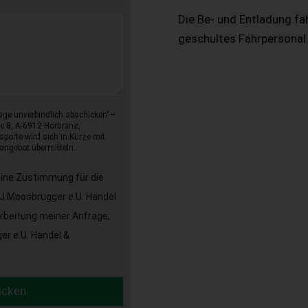
Die Be- und Entladung fa
geschultes Fahrpersonal
age unverbindlich abschicken“–
e 8, A-6912 Hörbranz,
sporte wird sich in Kürze mit
angebot übermitteln.
eine Zustimmung für die
J.Moosbrugger e.U. Handel
arbeitung meiner Anfrage,
r e.U. Handel &
icken