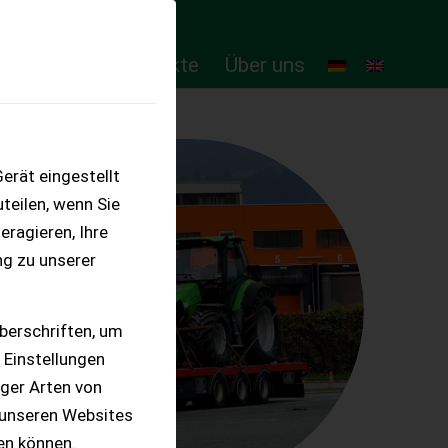
ten
Online-Produkte
Über uns
erät eingestellt
teilen, wenn Sie
eragieren, Ihre
ng zu unserer
berschriften, um
 Einstellungen
iger Arten von
 unseren Websites
ten können.