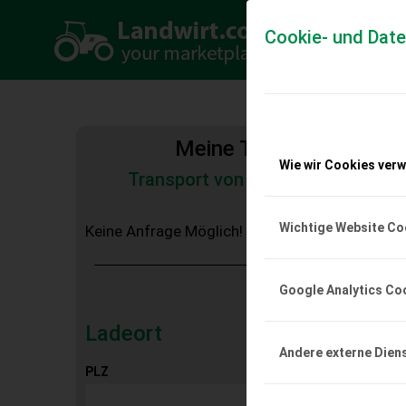
Cookie- und Dat
Meine Transportkosten
Wie wir Cookies ver
Transport von Land- und Baumas
Tiertransporte
Wichtige Website Co
Keine Anfrage Möglich!
Google Analytics Co
Ladeort
Andere externe Dien
PLZ
Ort