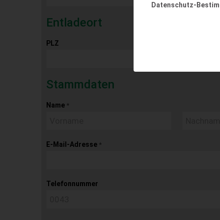
Datenschutz-Besti
Entladeort
PLZ
Ort
Stammdaten
Name
*
E-Mail-Adresse
*
Telefonnummer