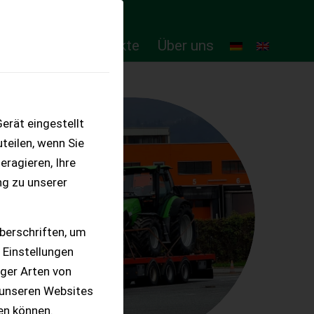
ten
Online-Produkte
Über uns
erät eingestellt
teilen, wenn Sie
eragieren, Ihre
ng zu unserer
berschriften, um
 Einstellungen
iger Arten von
 unseren Websites
ten können.