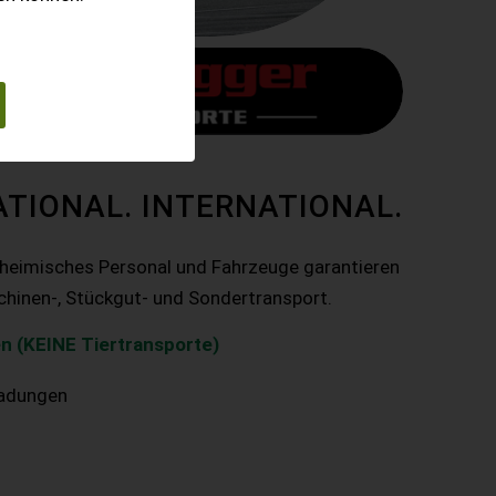
ATIONAL. INTERNATIONAL.
nheimisches Personal und Fahrzeuge garantieren
chinen-, Stückgut- und Sondertransport.
n (KEINE Tiertransporte)
ladungen