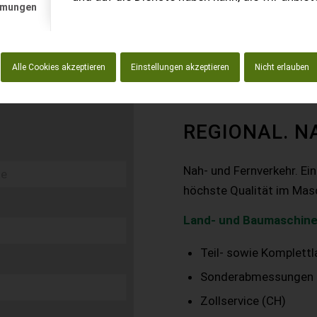
mmungen
Alle Cookies akzeptieren
Einstellungen akzeptieren
Nicht erlauben
REGIONAL. N
Nah- und Fernverkehr. Ei
höchste Qualität im Mas
Land- und Baumaschine
Teil- sowie Komplett
Sonderabmessungen
Zollservice (CH)