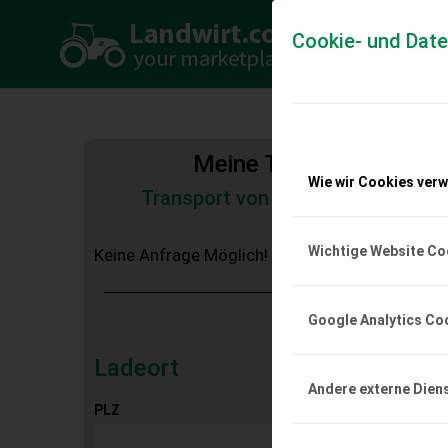
Cookie- und Dat
Meine Transportkosten
Wie wir Cookies ver
Transport von Land- und Baumas
Tiertransporte
Wichtige Website Co
Keine Anfrage Möglich!
Google Analytics Co
Ladeort
Andere externe Dien
PLZ
Ort