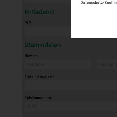
Datenschutz-Besti
Entladeort
PLZ
Ort
Stammdaten
Name
*
E-Mail-Adresse
*
Telefonnummer