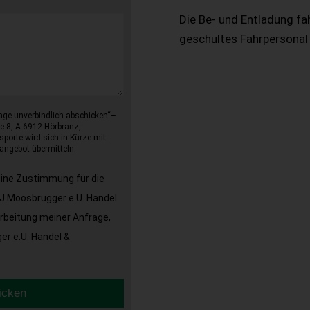
Die Be- und Entladung fa
geschultes Fahrpersonal
age unverbindlich abschicken“–
e 8, A-6912 Hörbranz,
sporte wird sich in Kürze mit
angebot übermitteln.
eine Zustimmung für die
J.Moosbrugger e.U. Handel
arbeitung meiner Anfrage,
r e.U. Handel &
icken