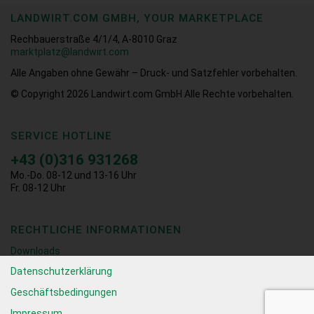
LANDWIRT.COM GMBH, YOUR MARKETPLACE
Rechbauerstraße 4/1/4, A-8010 Graz
marktplatz@landwirt.com
Alle Angaben ohne Gewähr – Druck- und Satzfehler vorbehalten.
© Copyright 2026
Landwirt.com GmbH Alle Rechte vorbehalten.
SERVICE HOTLINE
+43 (0)316 931268
Mo.-Do. 08-12 und 13-16 Uhr
Fr. 08-12 Uhr
RECHTLICHE INFORMATIONEN
Downloads
Datenschutzerklärung
Geschäftsbedingungen
Impressum