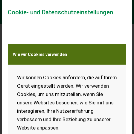
Cookie- und Datenschutzeinstellungen
Meine Transportkostenanfrage
Wie wir Cookies verwenden
Transport von Land- und Baumaschinen –
KEINE Tiertransporte
Wir können Cookies anfordern, die auf Ihrem
Jarmet 4m
Hybridwiesenegge
Gerät eingestellt werden. Wir verwenden
Cookies, um uns mitzuteilen, wenn Sie
Jarmet Hybridwiesenegge
mit 4m Arbeitsbreite,
unsere Websites besuchen, wie Sie mit uns
hydraulische Klappung, 4
interagieren, Ihre Nutzererfahrung
reihiges Gußsternenetz
kombiniert mit einstellbaren
verbessern und Ihre Beziehung zu unserer
Wiesenstriegel (4 Reihen...
Website anpassen.
EUR 3.900
inkl. 20 % MwSt.