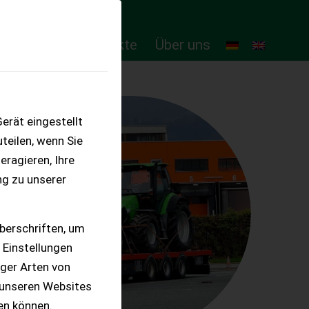
ten
Online-Produkte
Über uns
erät eingestellt
teilen, wenn Sie
eragieren, Ihre
ng zu unserer
berschriften, um
 Einstellungen
iger Arten von
 unseren Websites
ten können.