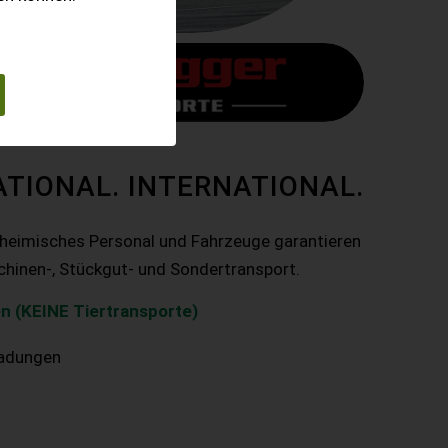
ATIONAL. INTERNATIONAL.
nheimisches Personal und Fahrzeuge garantieren
chinen-, Stückgut- und Sondertransport.
n (KEINE Tiertransporte)
ladungen