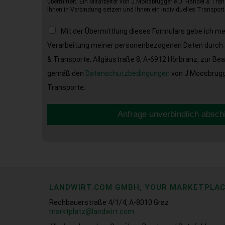
übermittelt. Ein Mitarbeiter von J.Moosbrugger e.U. Handel & Tran
Ihnen in Verbindung setzen und Ihnen ein individuelles Transport
Mit der Übermittlung dieses Formulars gebe ich m
Verarbeitung meiner personenbezogenen Daten durch 
& Transporte, Allgäustraße 8, A-6912 Hörbranz, zur Be
gemäß den
Datenschutzbedingungen
von J.Moosbrugge
Transporte.
Anfrage unverbindlich absch
LANDWIRT.COM GMBH, YOUR MARKETPLA
Rechbauerstraße 4/1/4, A-8010 Graz
marktplatz@landwirt.com