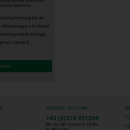
sporte wird sich in Kürze mit
angebot übermitteln.
eine Zustimmung für die
J.Moosbrugger e.U. Handel
arbeitung meiner Anfrage,
r e.U. Handel &
icken
CE
SERVICE HOTLINE
R
+43 (0)316 931268
Do
Mo.-Do. 08-12 und 13-16 Uhr
Da
Fr. 08-12 Uhr