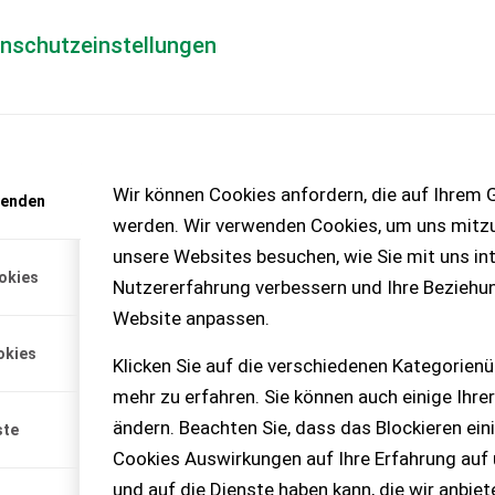
enschutzeinstellungen
Händlerlogin
für Händler
Mediada
anfrage
Wir können Cookies anfordern, die auf Ihrem G
wenden
chinen – KEINE
werden. Wir verwenden Cookies, um uns mitzu
unsere Websites besuchen, wie Sie mit uns int
okies
Nutzererfahrung verbessern und Ihre Beziehu
cht
Website anpassen.
und war nur eine Saison im
okies
s Gerät verk...
Klicken Sie auf die verschiedenen Kategorienü
mehr zu erfahren. Sie können auch einige Ihrer
ändern. Beachten Sie, dass das Blockieren ein
ste
Cookies Auswirkungen auf Ihre Erfahrung auf
und auf die Dienste haben kann, die wir anbie