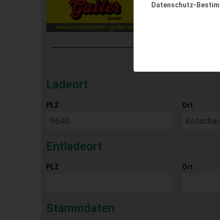
Datenschutz-Besti
Ladeort
PLZ
Ort
Entladeort
PLZ
Ort
Stammdaten