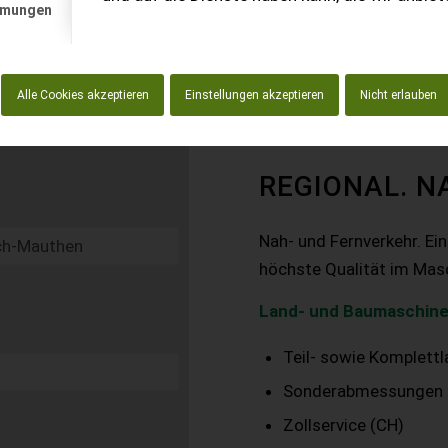
mmungen
Alle Cookies akzeptieren
Einstellungen akzeptieren
Nicht erlauben
REGIONAL. N
Nah- und Fernverkehr. Ei
höchste Qualität im Mas
Land- und Baumaschine
Teil- sowie Komplett
Sonderabmessungen
Zollservice (CH)