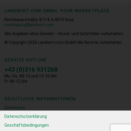
LANDWIRT.COM GMBH, YOUR MARKETPLACE
Rechbauerstraße 4/1/4, A-8010 Graz
marktplatz@landwirt.com
Alle Angaben ohne Gewähr – Druck- und Satzfehler vorbehalten.
© Copyright 2026
Landwirt.com GmbH Alle Rechte vorbehalten.
SERVICE HOTLINE
+43 (0)316 931268
Mo.-Do. 08-12 und 13-16 Uhr
Fr. 08-12 Uhr
RECHTLICHE INFORMATIONEN
Downloads
Datenschutzerklärung
Geschäftsbedingungen