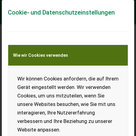
Cookie- und Datenschutzeinstellungen
Meine Transportkostenanfrage
Wie wir Cookies verwenden
Transport von Land- und Baumaschinen –
KEINE Tiertransporte
Wir können Cookies anfordern, die auf Ihrem
Lindner Geotrac 60
Gerät eingestellt werden. Wir verwenden
Lindner Geo
Cookies, um uns mitzuteilen, wenn Sie
* Baujahr 1997 * 8800 Betriebsstunden * 3 Zylinder Perkins
unsere Websites besuchen, wie Sie mit uns
Motor mit 60PS * Allrad * Heckzapfwelle mit
430/540/750/1000 * 2 Doppelwirkende Hecksteu...
interagieren, Ihre Nutzererfahrung
verbessern und Ihre Beziehung zu unserer
EUR 23.500
inkl. 13% MwSt./Verm.
Website anpassen.