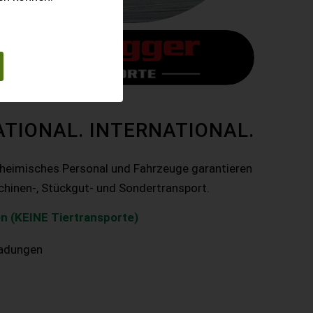
ATIONAL. INTERNATIONAL.
nheimisches Personal und Fahrzeuge garantieren
chinen-, Stückgut- und Sondertransport.
n (KEINE Tiertransporte)
ladungen