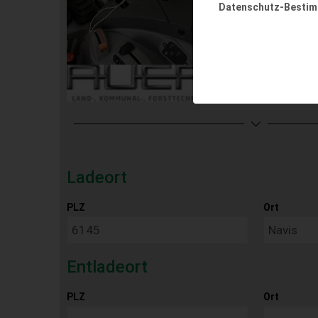
Datenschutz-Besti
Ladeort
PLZ
Ort
Entladeort
PLZ
Ort