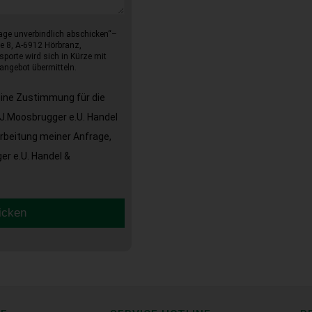
age unverbindlich abschicken“–
e 8, A-6912 Hörbranz,
sporte wird sich in Kürze mit
angebot übermitteln.
eine Zustimmung für die
J.Moosbrugger e.U. Handel
arbeitung meiner Anfrage,
r e.U. Handel &
icken