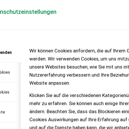
enschutzeinstellungen
Händlerlogin
für Händler
Mediada
anfrage
Wir können Cookies anfordern, die auf Ihrem G
wenden
chinen – KEINE
werden. Wir verwenden Cookies, um uns mitzu
unsere Websites besuchen, wie Sie mit uns int
okies
Nutzererfahrung verbessern und Ihre Beziehu
90 Dual Command
Website anpassen.
okies
Klicken Sie auf die verschiedenen Kategorienü
enen New Holland T5.90 Dual
mehr zu erfahren. Sie können auch einige Ihrer
m Verkauf steht ein
ner Standardtraktor der
ändern. Beachten Sie, dass das Blockieren ein
ste
Cookies Auswirkungen auf Ihre Erfahrung auf
20 % MwSt.
und auf die Dienste haben kann, die wir anbie