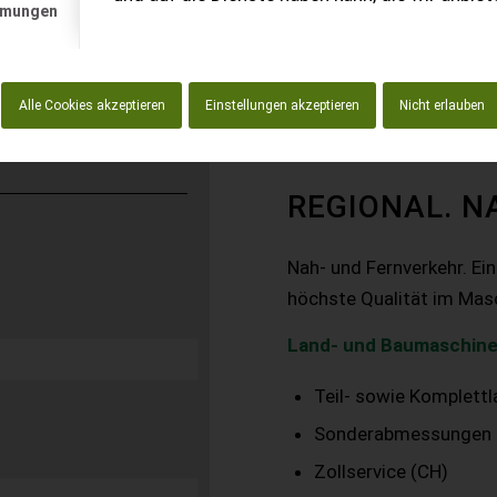
mmungen
Alle Cookies akzeptieren
Einstellungen akzeptieren
Nicht erlauben
REGIONAL. N
Nah- und Fernverkehr. Ei
höchste Qualität im Mas
Land- und Baumaschine
Teil- sowie Komplett
Sonderabmessungen
Zollservice (CH)