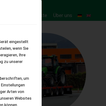
ten
Online-Produkte
Über uns
erät eingestellt
teilen, wenn Sie
eragieren, Ihre
ng zu unserer
berschriften, um
 Einstellungen
iger Arten von
 unseren Websites
ten können.