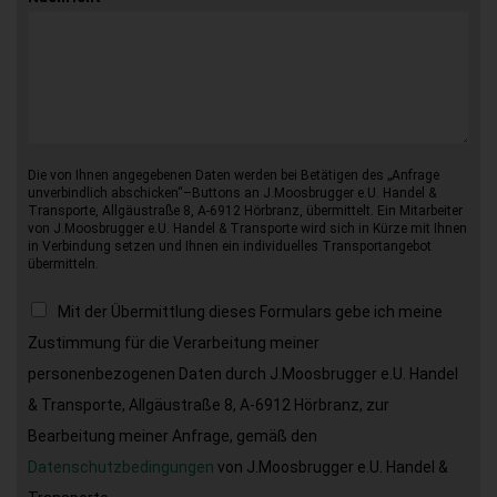
Die von Ihnen angegebenen Daten werden bei Betätigen des „Anfrage
unverbindlich abschicken“–Buttons an J.Moosbrugger e.U. Handel &
Transporte, Allgäustraße 8, A-6912 Hörbranz, übermittelt. Ein Mitarbeiter
von J.Moosbrugger e.U. Handel & Transporte wird sich in Kürze mit Ihnen
in Verbindung setzen und Ihnen ein individuelles Transportangebot
übermitteln.
Mit der Übermittlung dieses Formulars gebe ich meine
Zustimmung für die Verarbeitung meiner
personenbezogenen Daten durch J.Moosbrugger e.U. Handel
& Transporte, Allgäustraße 8, A-6912 Hörbranz, zur
Bearbeitung meiner Anfrage, gemäß den
Datenschutzbedingungen
von J.Moosbrugger e.U. Handel &