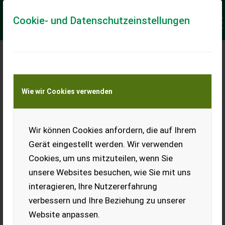
Cookie- und Datenschutzeinstellungen
Meine Transportkostenanfrage
Wie wir Cookies verwenden
Transport von Land- und Baumaschinen –
KEINE Tiertransporte
Keine Anfrage Möglich!
Wir können Cookies anfordern, die auf Ihrem
Gerät eingestellt werden. Wir verwenden
Cookies, um uns mitzuteilen, wenn Sie
unsere Websites besuchen, wie Sie mit uns
Ladeort
interagieren, Ihre Nutzererfahrung
verbessern und Ihre Beziehung zu unserer
PLZ
Ort
Website anpassen.