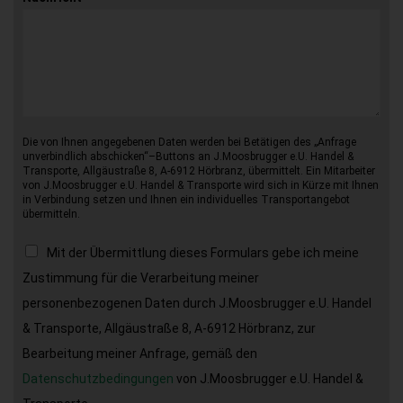
Die von Ihnen angegebenen Daten werden bei Betätigen des „Anfrage
unverbindlich abschicken“–Buttons an J.Moosbrugger e.U. Handel &
Transporte, Allgäustraße 8, A-6912 Hörbranz, übermittelt. Ein Mitarbeiter
von J.Moosbrugger e.U. Handel & Transporte wird sich in Kürze mit Ihnen
in Verbindung setzen und Ihnen ein individuelles Transportangebot
übermitteln.
Mit der Übermittlung dieses Formulars gebe ich meine
Zustimmung für die Verarbeitung meiner
personenbezogenen Daten durch J.Moosbrugger e.U. Handel
& Transporte, Allgäustraße 8, A-6912 Hörbranz, zur
Bearbeitung meiner Anfrage, gemäß den
Datenschutzbedingungen
von J.Moosbrugger e.U. Handel &