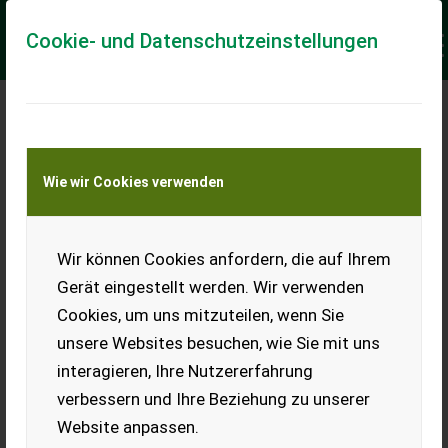
Cookie- und Datenschutzeinstellungen
Meine Transportkostenanfrage
Wie wir Cookies verwenden
Transport von Land- und Baumaschinen –
KEINE Tiertransporte
Keine Anfrage Möglich!
Wir können Cookies anfordern, die auf Ihrem
Gerät eingestellt werden. Wir verwenden
Cookies, um uns mitzuteilen, wenn Sie
unsere Websites besuchen, wie Sie mit uns
Ladeort
interagieren, Ihre Nutzererfahrung
verbessern und Ihre Beziehung zu unserer
PLZ
Ort
Website anpassen.