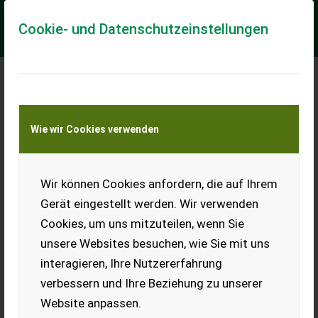
Cookie- und Datenschutzeinstellungen
Meine Transportkostenanfrage
Wie wir Cookies verwenden
Transport von Land- und Baumaschinen –
KEINE Tiertransporte
Wir können Cookies anfordern, die auf Ihrem
Steyr 9100 M Basis
Gerät eingestellt werden. Wir verwenden
Gebrauchter Steyr 9100 M - guter Zustand! - Baujahr 2004 -
Cookies, um uns mitzuteilen, wenn Sie
Allrad - 40km/h - 4 Zylinder Motor mit 4,4 Liter und 97PS -
Getriebe mit 16/16 Lastscha...
unsere Websites besuchen, wie Sie mit uns
interagieren, Ihre Nutzererfahrung
EUR 53.700
inkl. 20 % MwSt.
verbessern und Ihre Beziehung zu unserer
Website anpassen.