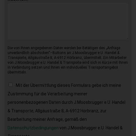
Die von Ihnen angegebenen Daten werden bei Betätigen des „Anfrage
unverbindlich abschicken“–Buttons an J.Moosbrugger e.U. Handel &
Transporte, Allgäustraße 8, A-6912 Hörbranz, übermittelt. Ein Mitarbeiter
von J.Moosbrugger e.U. Handel & Transporte wird sich in Kürze mit Ihnen
in Verbindung setzen und Ihnen ein individuelles Transportangebot
übermitteln.
Mit der Übermittlung dieses Formulars gebe ich meine
Zustimmung für die Verarbeitung meiner
personenbezogenen Daten durch J.Moosbrugger e.U. Handel
& Transporte, Allgäustraße 8, A-6912 Hörbranz, zur
Bearbeitung meiner Anfrage, gemäß den
Datenschutzbedingungen
von J.Moosbrugger e.U. Handel &