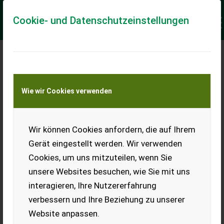
Cookie- und Datenschutzeinstellungen
Meine Transportkostenanfrage
Wie wir Cookies verwenden
Transport von Land- und Baumaschinen –
KEINE Tiertransporte
Keine Anfrage Möglich!
Wir können Cookies anfordern, die auf Ihrem
Gerät eingestellt werden. Wir verwenden
Cookies, um uns mitzuteilen, wenn Sie
unsere Websites besuchen, wie Sie mit uns
Ladeort
interagieren, Ihre Nutzererfahrung
verbessern und Ihre Beziehung zu unserer
PLZ
Ort
Website anpassen.