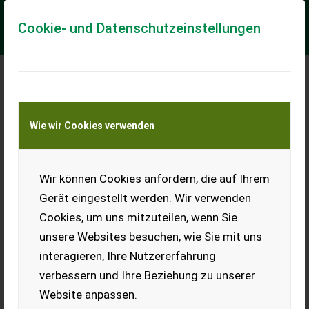
Cookie- und Datenschutzeinstellungen
Meine Transportkostenanfrage
Wie wir Cookies verwenden
Transport von Land- und Baumaschinen –
KEINE Tiertransporte
Wir können Cookies anfordern, die auf Ihrem
Fendt 411 Vario
Gerät eingestellt werden. Wir verwenden
inkl. RTK-Trimble Räder vorne NEU elektr. Spiegelverstellung
Cookies, um uns mitzuteilen, wenn Sie
FZW 1L & 2L Druckluft Load Sensing Anschluß ISO-Bus
Kabinenfederung
unsere Websites besuchen, wie Sie mit uns
interagieren, Ihre Nutzererfahrung
EUR 81.600
inkl. 20 % MwSt.
verbessern und Ihre Beziehung zu unserer
Website anpassen.