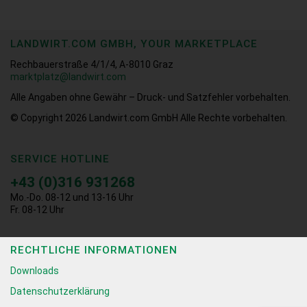
LANDWIRT.COM GMBH, YOUR MARKETPLACE
Rechbauerstraße 4/1/4, A-8010 Graz
marktplatz@landwirt.com
Alle Angaben ohne Gewähr – Druck- und Satzfehler vorbehalten.
© Copyright 2026
Landwirt.com GmbH Alle Rechte vorbehalten.
SERVICE HOTLINE
+43 (0)316 931268
Mo.-Do. 08-12 und 13-16 Uhr
Fr. 08-12 Uhr
RECHTLICHE INFORMATIONEN
Downloads
Datenschutzerklärung