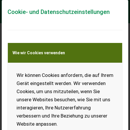
Cookie- und Datenschutzeinstellungen
Meine Transportkostenanfrage
Wie wir Cookies verwenden
Transport von Land- und Baumaschinen –
KEINE Tiertransporte
Wir können Cookies anfordern, die auf Ihrem
John Deere 7R 330
Gerät eingestellt werden. Wir verwenden
Klassifizierung: Vorführmaschine; Tag der Erstzulassung:
Cookies, um uns mitzuteilen, wenn Sie
18.03.2023; Name des Getriebes: AUTOPOWR; Hydraulische
Lenkung: Ja; Oberlenker vorne: Ja; ...
unsere Websites besuchen, wie Sie mit uns
interagieren, Ihre Nutzererfahrung
EUR 374.370
inkl. 20 % MwSt.
verbessern und Ihre Beziehung zu unserer
Website anpassen.