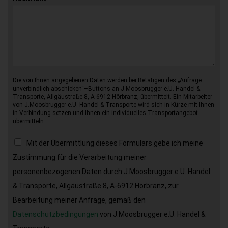
Die von Ihnen angegebenen Daten werden bei Betätigen des „Anfrage
unverbindlich abschicken“–Buttons an J.Moosbrugger e.U. Handel &
Transporte, Allgäustraße 8, A-6912 Hörbranz, übermittelt. Ein Mitarbeiter
von J.Moosbrugger e.U. Handel & Transporte wird sich in Kürze mit Ihnen
in Verbindung setzen und Ihnen ein individuelles Transportangebot
übermitteln.
Mit der Übermittlung dieses Formulars gebe ich meine
Zustimmung für die Verarbeitung meiner
personenbezogenen Daten durch J.Moosbrugger e.U. Handel
& Transporte, Allgäustraße 8, A-6912 Hörbranz, zur
Bearbeitung meiner Anfrage, gemäß den
Datenschutzbedingungen
von J.Moosbrugger e.U. Handel &