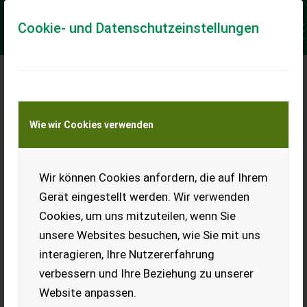
Cookie- und Datenschutzeinstellungen
Meine Transportkostenanfrage
Wie wir Cookies verwenden
Transport von Land- und Baumaschinen –
KEINE Tiertransporte
Keine Anfrage Möglich!
Wir können Cookies anfordern, die auf Ihrem
Gerät eingestellt werden. Wir verwenden
Cookies, um uns mitzuteilen, wenn Sie
unsere Websites besuchen, wie Sie mit uns
Ladeort
interagieren, Ihre Nutzererfahrung
verbessern und Ihre Beziehung zu unserer
PLZ
Ort
Website anpassen.