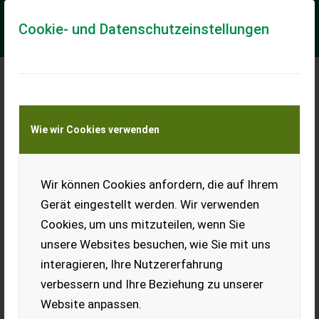
Cookie- und Datenschutzeinstellungen
Meine Transportkostenanfrage
Wie wir Cookies verwenden
Transport von Land- und Baumaschinen –
KEINE Tiertransporte
Wir können Cookies anfordern, die auf Ihrem
Mengele Heugebläse
Gerät eingestellt werden. Wir verwenden
Gebrauchtmaschine - sehr guter Zustand
Cookies, um uns mitzuteilen, wenn Sie
Nr. 64767 Heugebläse - BJ 1982 - mit 10PS Motor - mit Rohren
unsere Websites besuchen, wie Sie mit uns
- mit Bogen - mit Auswerfer gebraucht aus Vermittlung 13%
MwSt. Das Verkaufste...
interagieren, Ihre Nutzererfahrung
verbessern und Ihre Beziehung zu unserer
EUR 348
inkl. 13% MwSt./Verm.
Website anpassen.