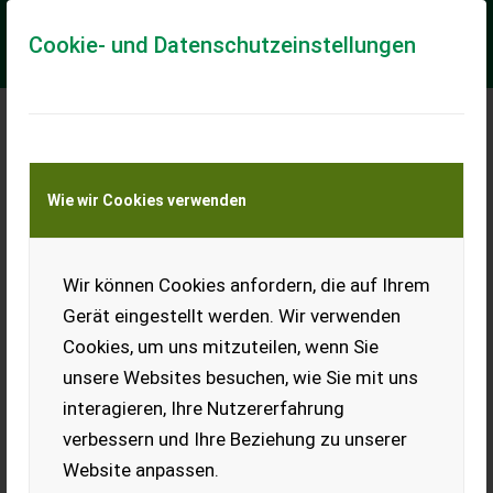
Cookie- und Datenschutzeinstellungen
Meine Transportkostenanfrage
Wie wir Cookies verwenden
Transport von Land- und Baumaschinen –
KEINE Tiertransporte
Wir können Cookies anfordern, die auf Ihrem
Sonstige Pallegafler 5 Tons med Volvoskifte
Hydraulisk ga
Gerät eingestellt werden. Wir verwenden
Cookies, um uns mitzuteilen, wenn Sie
== Flere oplysninger (DK) == Er til salg: Til salg nu Pallegafler til
Gummiged og stor rendergraver. De er med Volvo skifte og de
unsere Websites besuchen, wie Sie mit uns
er 1,5 m lange o...
interagieren, Ihre Nutzererfahrung
EUR 3.318
MwSt nicht ausweisbar
verbessern und Ihre Beziehung zu unserer
Website anpassen.