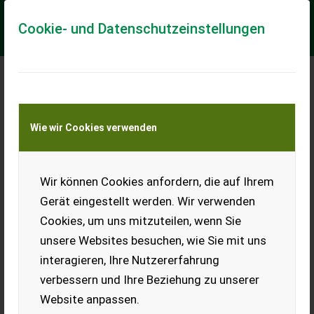
Cookie- und Datenschutzeinstellungen
Meine Transportkostenanfrage
Wie wir Cookies verwenden
Transport von Land- und Baumaschinen –
KEINE Tiertransporte
Wir können Cookies anfordern, die auf Ihrem
Mammut FM Fortuna links EURO
Gerät eingestellt werden. Wir verwenden
Neumaschine 2022 - prompt Verfügbar
Cookies, um uns mitzuteilen, wenn Sie
Nr. 58207 Futterschieber - mit Räumbreite 1,35 m - mit
unsere Websites besuchen, wie Sie mit uns
Ölantrieb komplett ab 30 l/min Ölleistung - mit Standard
Steckkupplungen - mit 3 Laufräder...
interagieren, Ihre Nutzererfahrung
verbessern und Ihre Beziehung zu unserer
EUR 6.780
inkl. 20 % MwSt.
Website anpassen.