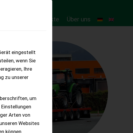
ten
Online-Produkte
Über uns
erät eingestellt
teilen, wenn Sie
eragieren, Ihre
ng zu unserer
berschriften, um
 Einstellungen
iger Arten von
 unseren Websites
ten können.