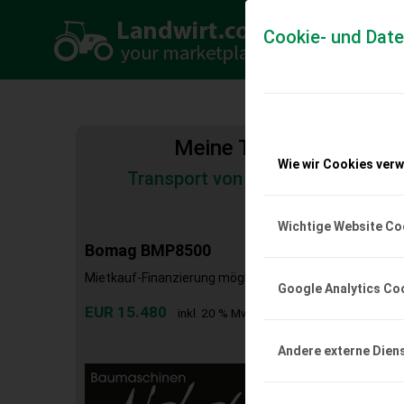
Cookie- und Dat
Meine Transportkosten
Wie wir Cookies ver
Transport von Land- und Baumas
Tiertransporte
Wichtige Website Co
Bomag BMP8500
Mietkauf-Finanzierung möglich.Zubehör:Funk-Verbreit
Google Analytics Co
EUR 15.480
inkl. 20 % MwSt.
Andere externe Dien