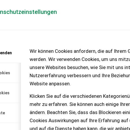
enschutzeinstellungen
Händlerlogin
für Händler
Mediada
anfrage
Wir können Cookies anfordern, die auf Ihrem G
wenden
chinen – KEINE
werden. Wir verwenden Cookies, um uns mitzu
unsere Websites besuchen, wie Sie mit uns int
okies
Nutzererfahrung verbessern und Ihre Beziehu
Website anpassen.
errung.Service Neu gemacht.
okies
Klicken Sie auf die verschiedenen Kategorienü
mehr zu erfahren. Sie können auch einige Ihrer
ändern. Beachten Sie, dass das Blockieren ein
ste
Cookies Auswirkungen auf Ihre Erfahrung auf
und auf die Dienste haben kann, die wir anbie