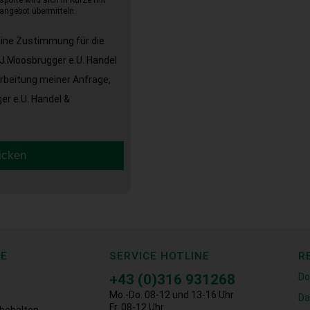
sporte wird sich in Kürze mit
angebot übermitteln.
eine Zustimmung für die
J.Moosbrugger e.U. Handel
arbeitung meiner Anfrage,
r e.U. Handel &
icken
CE
SERVICE HOTLINE
R
+43 (0)316 931268
Do
Mo.-Do. 08-12 und 13-16 Uhr
Da
Fr. 08-12 Uhr