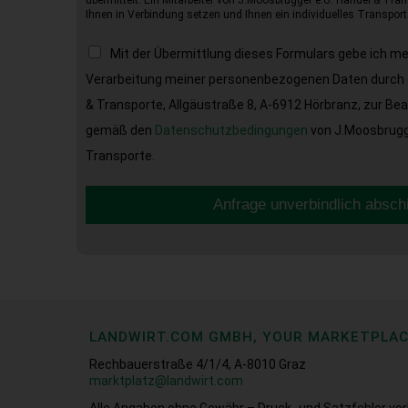
übermittelt. Ein Mitarbeiter von J.Moosbrugger e.U. Handel & Tran
Ihnen in Verbindung setzen und Ihnen ein individuelles Transport
Mit der Übermittlung dieses Formulars gebe ich m
Verarbeitung meiner personenbezogenen Daten durch 
& Transporte, Allgäustraße 8, A-6912 Hörbranz, zur Be
gemäß den
Datenschutzbedingungen
von J.Moosbrugge
Transporte.
Anfrage unverbindlich absch
LANDWIRT.COM GMBH, YOUR MARKETPLA
Rechbauerstraße 4/1/4, A-8010 Graz
marktplatz@landwirt.com