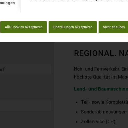
mmungen
Alle Cookies akzeptieren
Einstellungen akzeptieren
Nicht erlauben
REGIONAL. N
Nah- und Fernverkehr. Ei
höchste Qualität im Mas
Land- und Baumaschine
Teil- sowie Komplett
Sonderabmessungen
Zollservice (CH)