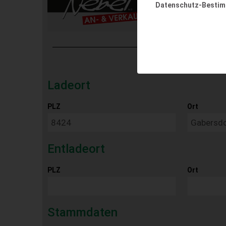
Datenschutz-Besti
Ladeort
PLZ
Ort
Entladeort
PLZ
Ort
Stammdaten