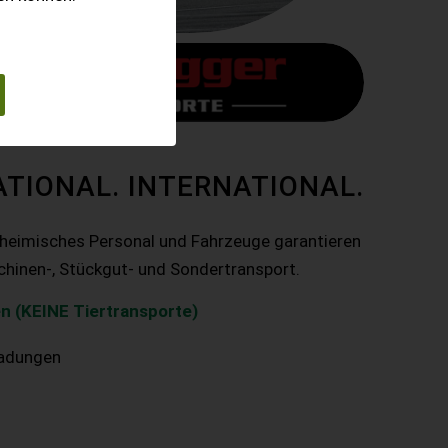
ATIONAL. INTERNATIONAL.
nheimisches Personal und Fahrzeuge garantieren
chinen-, Stückgut- und Sondertransport.
n (KEINE Tiertransporte)
ladungen