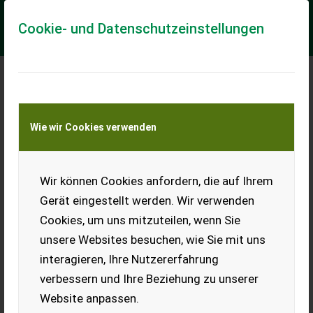
Cookie- und Datenschutzeinstellungen
Meine Transportkostenanfrage
Wie wir Cookies verwenden
Transport von Land- und Baumaschinen –
KEINE Tiertransporte
Wir können Cookies anfordern, die auf Ihrem
Sonstige Meta Palettenregal 260 lfm
Gerät eingestellt werden. Wir verwenden
260 lfm Palettenregal Meta Gebrauchtware sehr guter
Cookies, um uns mitzuteilen, wenn Sie
Zustand, siehe Bilder. Höhe 4,4 m Tiefe 110 cm, verzinkt
Feldlast 7000kg Trägerlänge 2,7 m or...
unsere Websites besuchen, wie Sie mit uns
interagieren, Ihre Nutzererfahrung
EUR 19.800
inkl. 20 % MwSt.
verbessern und Ihre Beziehung zu unserer
Website anpassen.