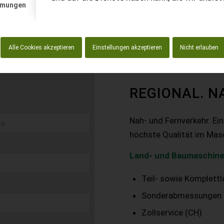
mmungen
Alle Cookies akzeptieren
Einstellungen akzeptieren
Nicht erlauben
REGIONAL. N
Nah- und Fernverkehr. Ei
höchste Qualität im Mas
Land- und Baumaschine
Teil- sowie Komplett
Sonderabmessungen
Zollservice (CH)