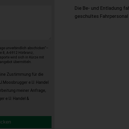
Die Be- und Entladung fa
geschultes Fahrpersonal
age unverbindlich abschicken“–
e 8, A-6912 Hörbranz,
sporte wird sich in Kürze mit
angebot übermitteln.
eine Zustimmung für die
J.Moosbrugger e.U. Handel
arbeitung meiner Anfrage,
r e.U. Handel &
icken