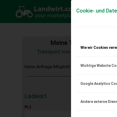
Cookie- und Dat
Meine Transportkosten
Wie wir Cookies ver
Transport von Land- und Baumas
Tiertransporte
Wichtige Website Co
Keine Anfrage Möglich!
Google Analytics Co
Ladeort
Andere externe Dien
PLZ
Ort