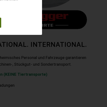
ATIONAL. INTERNATIONAL.
nheimisches Personal und Fahrzeuge garantieren
chinen-, Stückgut- und Sondertransport.
n (KEINE Tiertransporte)
ladungen