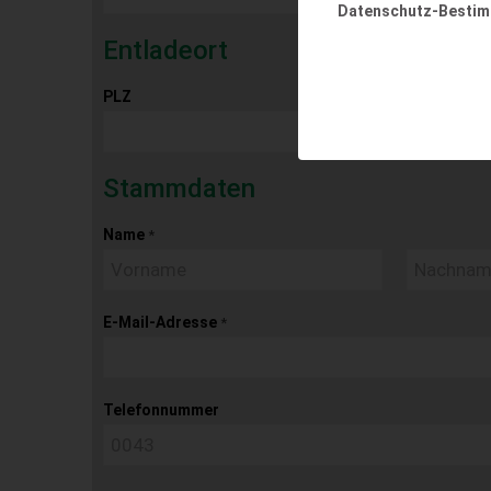
Datenschutz-Besti
Entladeort
PLZ
Ort
Stammdaten
Name
*
E-Mail-Adresse
*
Telefonnummer