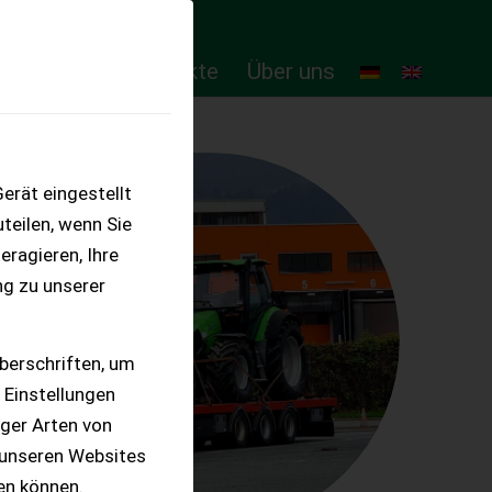
ten
Online-Produkte
Über uns
erät eingestellt
teilen, wenn Sie
eragieren, Ihre
ng zu unserer
berschriften, um
 Einstellungen
iger Arten von
 unseren Websites
ten können.