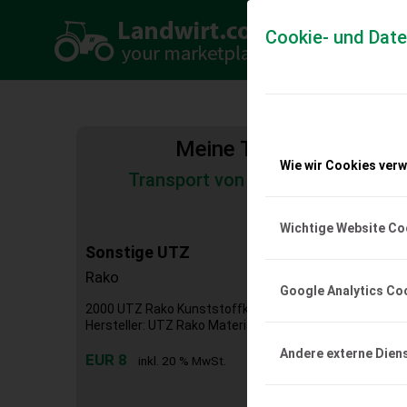
Cookie- und Dat
Meine Transportkosten
Wie wir Cookies ver
Transport von Land- und Baumas
Tiertransporte
Wichtige Website Co
Sonstige UTZ
Rako
Google Analytics Co
2000 UTZ Rako Kunststoffkiste 600x400x281mm Gebrau
Hersteller: UTZ Rako Material: PP-grau Farbe grau Eigen
Andere externe Dien
EUR 8
inkl. 20 % MwSt.