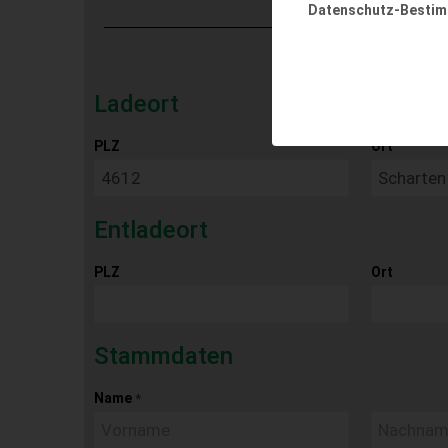
Datenschutz-Besti
Ladeort
PLZ
Ort
Entladeort
PLZ
Ort
Stammdaten
Name
*