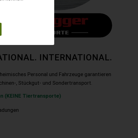
ATIONAL. INTERNATIONAL.
nheimisches Personal und Fahrzeuge garantieren
chinen-, Stückgut- und Sondertransport.
n (KEINE Tiertransporte)
ladungen