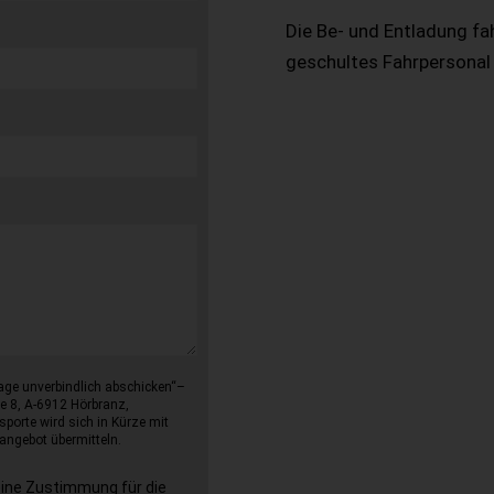
Die Be- und Entladung fa
geschultes Fahrpersonal
age unverbindlich abschicken“–
e 8, A-6912 Hörbranz,
sporte wird sich in Kürze mit
angebot übermitteln.
eine Zustimmung für die