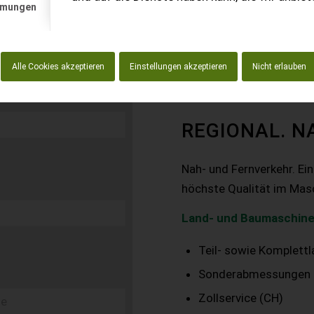
mmungen
Alle Cookies akzeptieren
Einstellungen akzeptieren
Nicht erlauben
REGIONAL. N
Nah- und Fernverkehr. Ei
höchste Qualität im Mas
Land- und Baumaschine
Teil- sowie Komplett
Sonderabmessungen
Zollservice (CH)