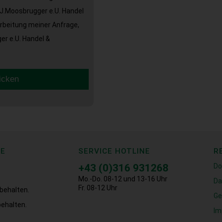
J.Moosbrugger e.U. Handel
arbeitung meiner Anfrage,
r e.U. Handel &
icken
CE
SERVICE HOTLINE
R
+43 (0)316 931268
Do
Mo.-Do. 08-12 und 13-16 Uhr
Da
Fr. 08-12 Uhr
behalten.
Ge
ehalten.
Im