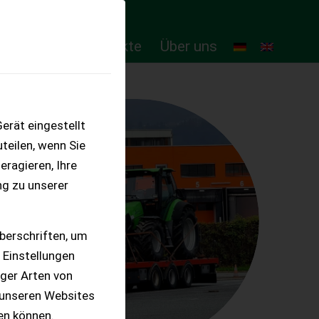
ten
Online-Produkte
Über uns
erät eingestellt
teilen, wenn Sie
eragieren, Ihre
ng zu unserer
berschriften, um
 Einstellungen
iger Arten von
 unseren Websites
ten können.