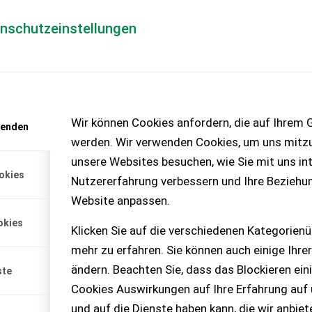
enschutzeinstellungen
Händlerlogin
für Händler
Mediada
anfrage
Wir können Cookies anfordern, die auf Ihrem G
wenden
chinen – KEINE
werden. Wir verwenden Cookies, um uns mitzu
unsere Websites besuchen, wie Sie mit uns int
okies
Nutzererfahrung verbessern und Ihre Beziehu
Website anpassen.
okies
Klicken Sie auf die verschiedenen Kategorienü
chtware, siehe Bilder
mehr zu erfahren. Sie können auch einige Ihrer
gewicht 2,7kg A...
ändern. Beachten Sie, dass das Blockieren ein
ste
Cookies Auswirkungen auf Ihre Erfahrung auf
und auf die Dienste haben kann, die wir anbie