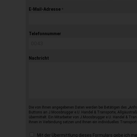
E-Mail-Adresse
*
Telefonnummer
Nachricht
Die von Ihnen angegebenen Daten werden bei Betätigen des „Anfr
Buttons an J.Moosbrugger e.U. Handel & Transporte, Allgäustraß
übermittelt. Ein Mitarbeiter von J.Moosbrugger e.U. Handel & Tran
Ihnen in Verbindung setzen und Ihnen ein individuelles Transport
Mit der Übermittlung dieses Formulars gebe ich m