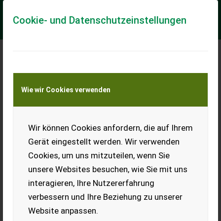
Cookie- und Datenschutzeinstellungen
Meine Transportkostenanfrage
Wie wir Cookies verwenden
Transport von Land- und Baumaschinen –
KEINE Tiertransporte
Wir können Cookies anfordern, die auf Ihrem
Tecnoma 3000l
Gerät eingestellt werden. Wir verwenden
Angeboten wird eine Tecnoma 3000l Spritze. Bereifung: 12.4
Cookies, um uns mitzuteilen, wenn Sie
R46, Baujahr 1998. Ausrüstung: - 3000ltr. - 24 m - WW-GW - DL-
Bremse - hydr. Stützfuß...
unsere Websites besuchen, wie Sie mit uns
interagieren, Ihre Nutzererfahrung
EUR 9.800
inkl. 19% MwSt
verbessern und Ihre Beziehung zu unserer
Website anpassen.