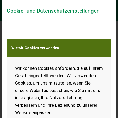
Cookie- und Datenschutzeinstellungen
Meine Transportkostenanfrage
Wie wir Cookies verwenden
Transport von Land- und Baumaschinen –
KEINE Tiertransporte
Wir können Cookies anfordern, die auf Ihrem
Fendt 724 Vario
Gerät eingestellt werden. Wir verwenden
PROFIPLUS VERSION 4000h
Cookies, um uns mitzuteilen, wenn Sie
Service gemacht Drehlich
li+re 50 KM/H EHR-REGELUNG
unsere Websites besuchen, wie Sie mit uns
KRAFTHEBER EW
interagieren, Ihre Nutzererfahrung
OBERLENKER SK HYDR.
KAT.3/2 90
verbessern und Ihre Beziehung zu unserer
FRONTKRAFTH.KAT.2
LAGE/ENT...
Website anpassen.