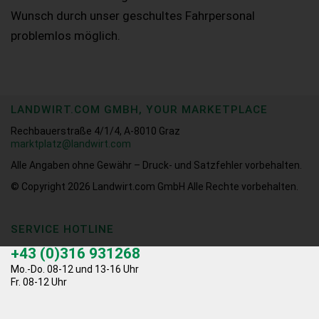
Wunsch durch unser geschultes Fahrpersonal
problemlos möglich.
LANDWIRT.COM GMBH, YOUR MARKETPLACE
Rechbauerstraße 4/1/4, A-8010 Graz
marktplatz@landwirt.com
Alle Angaben ohne Gewähr – Druck- und Satzfehler vorbehalten.
© Copyright 2026
Landwirt.com GmbH Alle Rechte vorbehalten.
SERVICE HOTLINE
+43 (0)316 931268
Mo.-Do. 08-12 und 13-16 Uhr
Fr. 08-12 Uhr