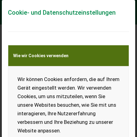
Cookie- und Datenschutzeinstellungen
Meine Transportkostenanfrage
Wie wir Cookies verwenden
Transport von Land- und Baumaschinen –
KEINE Tiertransporte
Wir können Cookies anfordern, die auf Ihrem
Sambo Sambo 520H
195 x 115 cm
Gerät eingestellt werden. Wir verwenden
gebremst
Cookies, um uns mitzuteilen, wenn Sie
Pickerl gültig
unsere Websites besuchen, wie Sie mit uns
Dieser Anhänger ist in einem
interagieren, Ihre Nutzererfahrung
einsatzbereiten Zustand,
verbessern und Ihre Beziehung zu unserer
mit Pickerl gültig bis Februar
2026 und ist mit Aufsatzbordwänden und Flachplane
Website anpassen.
ausgestattet...