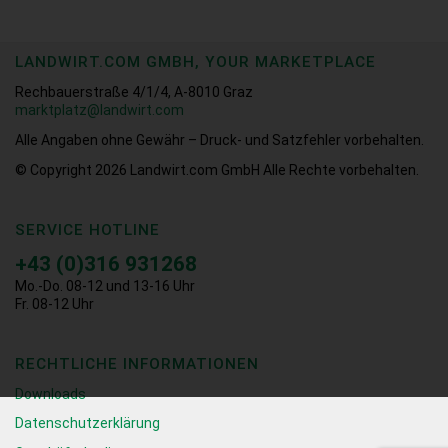
LANDWIRT.COM GMBH, YOUR MARKETPLACE
Rechbauerstraße 4/1/4, A-8010 Graz
marktplatz@landwirt.com
Alle Angaben ohne Gewähr – Druck- und Satzfehler vorbehalten.
© Copyright 2026
Landwirt.com GmbH Alle Rechte vorbehalten.
SERVICE HOTLINE
+43 (0)316 931268
Mo.-Do. 08-12 und 13-16 Uhr
Fr. 08-12 Uhr
RECHTLICHE INFORMATIONEN
Downloads
Datenschutzerklärung