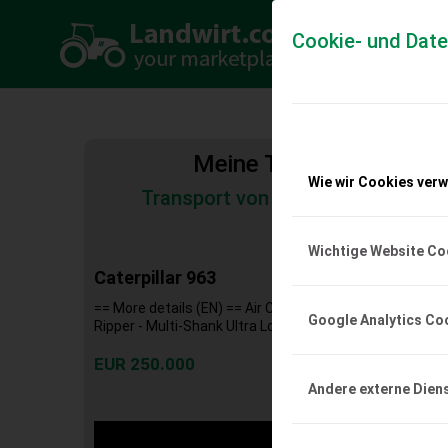
Cookie- und Dat
Meine Transportkosten
Wie wir Cookies ver
Transport von Land- und Baumas
Tiertransporte
Wichtige Website Co
Caterpillar 963
== More details (EN) == Air Conditioner Lighting Mirror
Google Analytics Co
Ripper - Multi-Shank Ultra Low Sulfur Diesel Fuel
EUR 250.000
Andere externe Dien