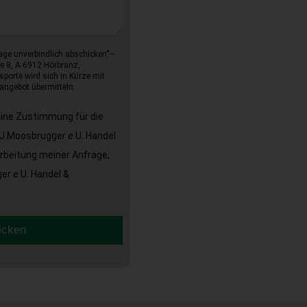
age unverbindlich abschicken“–
e 8, A-6912 Hörbranz,
sporte wird sich in Kürze mit
angebot übermitteln.
eine Zustimmung für die
J.Moosbrugger e.U. Handel
arbeitung meiner Anfrage,
r e.U. Handel &
icken