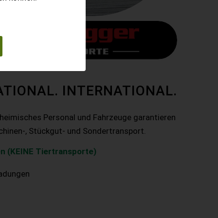
ATIONAL. INTERNATIONAL.
nheimisches Personal und Fahrzeuge garantieren
chinen-, Stückgut- und Sondertransport.
n (KEINE Tiertransporte)
ladungen