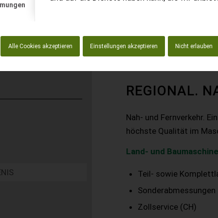
mmungen
Alle Cookies akzeptieren
Einstellungen akzeptieren
Nicht erlauben
REGIONAL. N
Nah- und Fernverkehr. Ei
höchste Qualität im Mas
Land- und Baumaschine
Teil- sowie Komplett
Sonderabmessungen
Zollservice (CH)