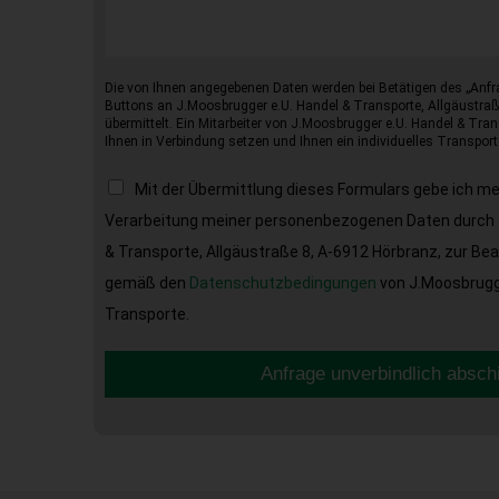
Die von Ihnen angegebenen Daten werden bei Betätigen des „Anfr
Buttons an J.Moosbrugger e.U. Handel & Transporte, Allgäustraß
übermittelt. Ein Mitarbeiter von J.Moosbrugger e.U. Handel & Tran
Ihnen in Verbindung setzen und Ihnen ein individuelles Transport
Mit der Übermittlung dieses Formulars gebe ich m
Verarbeitung meiner personenbezogenen Daten durch 
& Transporte, Allgäustraße 8, A-6912 Hörbranz, zur Be
gemäß den
Datenschutzbedingungen
von J.Moosbrugge
Transporte.
Anfrage unverbindlich absch