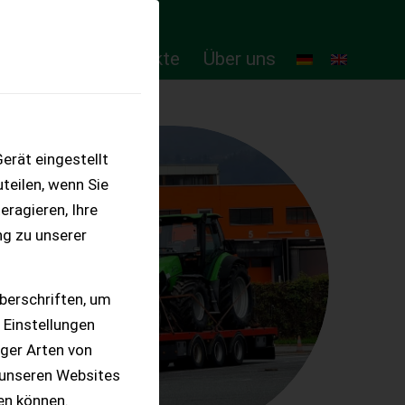
ten
Online-Produkte
Über uns
erät eingestellt
teilen, wenn Sie
eragieren, Ihre
ng zu unserer
berschriften, um
 Einstellungen
iger Arten von
 unseren Websites
ten können.