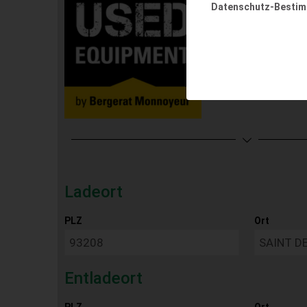
Datenschutz-Besti
Ladeort
PLZ
Ort
Entladeort
PLZ
Ort