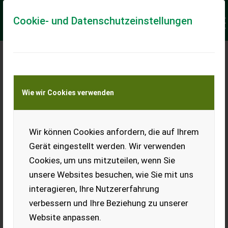
Cookie- und Datenschutzeinstellungen
Meine Transportkostenanfrage
Wie wir Cookies verwenden
Transport von Land- und Baumaschinen –
KEINE Tiertransporte
Keine Anfrage Möglich!
Wir können Cookies anfordern, die auf Ihrem
Gerät eingestellt werden. Wir verwenden
Cookies, um uns mitzuteilen, wenn Sie
unsere Websites besuchen, wie Sie mit uns
Ladeort
interagieren, Ihre Nutzererfahrung
verbessern und Ihre Beziehung zu unserer
PLZ
Ort
Website anpassen.