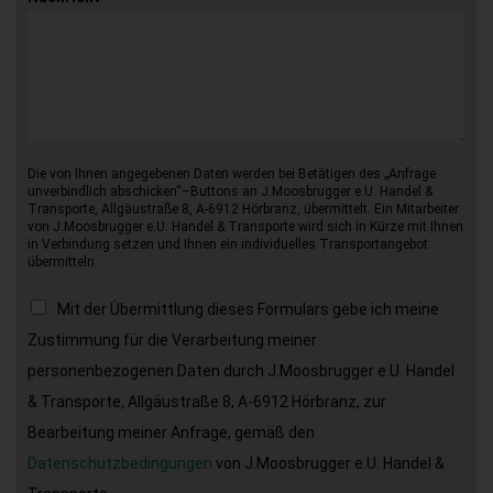
Die von Ihnen angegebenen Daten werden bei Betätigen des „Anfrage
unverbindlich abschicken“–Buttons an J.Moosbrugger e.U. Handel &
Transporte, Allgäustraße 8, A-6912 Hörbranz, übermittelt. Ein Mitarbeiter
von J.Moosbrugger e.U. Handel & Transporte wird sich in Kürze mit Ihnen
in Verbindung setzen und Ihnen ein individuelles Transportangebot
übermitteln.
Mit der Übermittlung dieses Formulars gebe ich meine
Zustimmung für die Verarbeitung meiner
personenbezogenen Daten durch J.Moosbrugger e.U. Handel
& Transporte, Allgäustraße 8, A-6912 Hörbranz, zur
Bearbeitung meiner Anfrage, gemäß den
Datenschutzbedingungen
von J.Moosbrugger e.U. Handel &