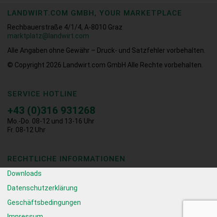
LANDWIRT.COM GMBH, YOUR MARKETPLACE
Rechbauerstraße 4/1/4, A-8010 Graz
marktplatz@landwirt.com
Alle Angaben ohne Gewähr – Druck- und Satzfehler vorbehalten.
© Copyright 2026
Landwirt.com GmbH Alle Rechte vorbehalten.
SERVICE HOTLINE
+43 (0)316 931268
Mo.-Do. 08-12 und 13-16 Uhr
Fr. 08-12 Uhr
RECHTLICHE INFORMATIONEN
Downloads
Datenschutzerklärung
Geschäftsbedingungen
Impressum