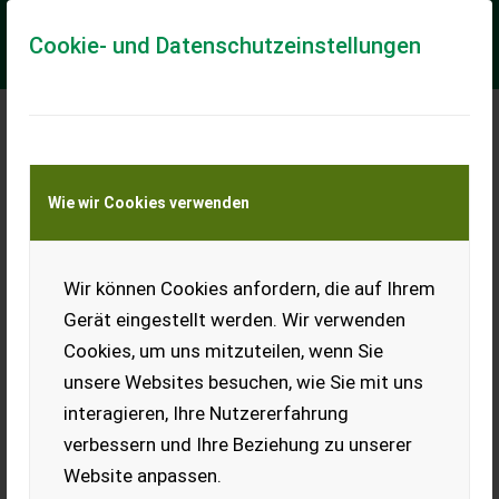
Cookie- und Datenschutzeinstellungen
Meine Transportkostenanfrage
Wie wir Cookies verwenden
Transport von Land- und Baumaschinen –
KEINE Tiertransporte
Wir können Cookies anfordern, die auf Ihrem
Lemken Karat 9/600
Gerät eingestellt werden. Wir verwenden
Arbeitsbreite 6,00 m, hydr. klappbar Rahmenhöhe 80 cm
Cookies, um uns mitzuteilen, wenn Sie
integrierte Aufsatteleinrichtung Rad 550/45-22.5 1 Paar
Stützräder 11.5/80-15.3 Unterlenker K...
unsere Websites besuchen, wie Sie mit uns
interagieren, Ihre Nutzererfahrung
EUR 17.850
inkl. 19% MwSt
verbessern und Ihre Beziehung zu unserer
Website anpassen.