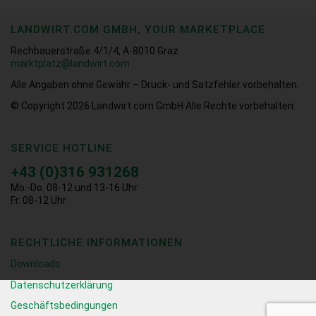
LANDWIRT.COM GMBH, YOUR MARKETPLACE
Rechbauerstraße 4/1/4, A-8010 Graz
marktplatz@landwirt.com
Alle Angaben ohne Gewähr – Druck- und Satzfehler vorbehalten.
© Copyright 2026
Landwirt.com GmbH Alle Rechte vorbehalten.
SERVICE HOTLINE
+43 (0)316 931268
Mo.-Do. 08-12 und 13-16 Uhr
Fr. 08-12 Uhr
RECHTLICHE INFORMATIONEN
Downloads
Datenschutzerklärung
Geschäftsbedingungen