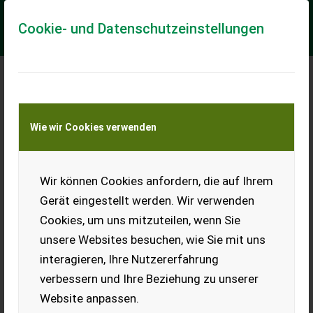
Cookie- und Datenschutzeinstellungen
Meine Transportkostenanfrage
Wie wir Cookies verwenden
Transport von Land- und Baumaschinen –
KEINE Tiertransporte
Wir können Cookies anfordern, die auf Ihrem
TMC Cancela TDE-200 Agrar-
Böschungsmulcher /Schlegelmulcher
Gerät eingestellt werden. Wir verwenden
Böschungsmulcher für Traktor-Aktionsangebot-
Cookies, um uns mitzuteilen, wenn Sie
unsere Websites besuchen, wie Sie mit uns
VOGT Profitechnik – Ihr Generalimporteur für TMC CANCELA
in Deutschland & Österreich = Große Auswahl an TMC
interagieren, Ihre Nutzererfahrung
Forstmulchern, Forstfräsen & Steinbr...
verbessern und Ihre Beziehung zu unserer
EUR 0
Website anpassen.