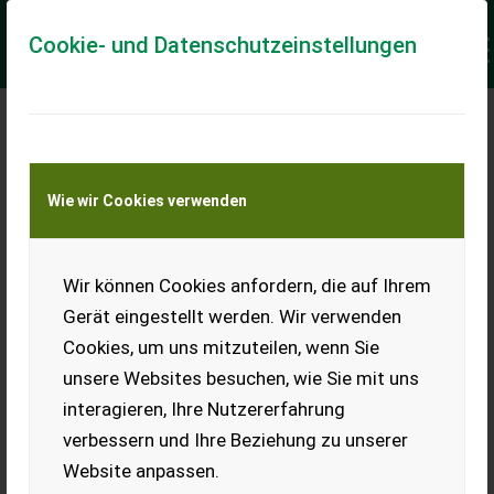
Cookie- und Datenschutzeinstellungen
Meine Transportkostenanfrage
Wie wir Cookies verwenden
Transport von Land- und Baumaschinen –
KEINE Tiertransporte
Keine Anfrage Möglich!
Wir können Cookies anfordern, die auf Ihrem
Gerät eingestellt werden. Wir verwenden
Cookies, um uns mitzuteilen, wenn Sie
unsere Websites besuchen, wie Sie mit uns
Ladeort
interagieren, Ihre Nutzererfahrung
verbessern und Ihre Beziehung zu unserer
PLZ
Ort
Website anpassen.