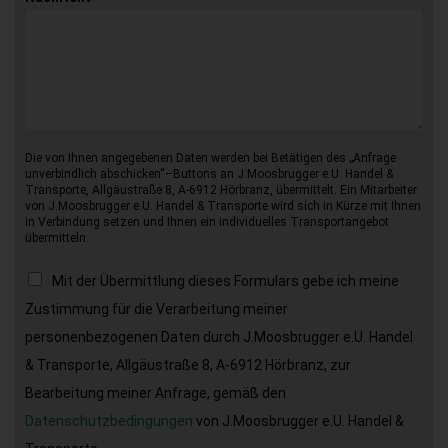
Die von Ihnen angegebenen Daten werden bei Betätigen des „Anfrage
unverbindlich abschicken“–Buttons an J.Moosbrugger e.U. Handel &
Transporte, Allgäustraße 8, A-6912 Hörbranz, übermittelt. Ein Mitarbeiter
von J.Moosbrugger e.U. Handel & Transporte wird sich in Kürze mit Ihnen
in Verbindung setzen und Ihnen ein individuelles Transportangebot
übermitteln.
Mit der Übermittlung dieses Formulars gebe ich meine
Zustimmung für die Verarbeitung meiner
personenbezogenen Daten durch J.Moosbrugger e.U. Handel
& Transporte, Allgäustraße 8, A-6912 Hörbranz, zur
Bearbeitung meiner Anfrage, gemäß den
Datenschutzbedingungen
von J.Moosbrugger e.U. Handel &