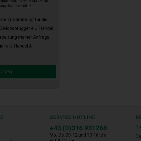
sporte wird sich in Kürze mit
angebot übermitteln.
eine Zustimmung für die
J.Moosbrugger e.U. Handel
arbeitung meiner Anfrage,
r e.U. Handel &
icken
CE
SERVICE HOTLINE
R
+43 (0)316 931268
Do
Mo.-Do. 08-12 und 13-16 Uhr
Da
Fr. 08-12 Uhr