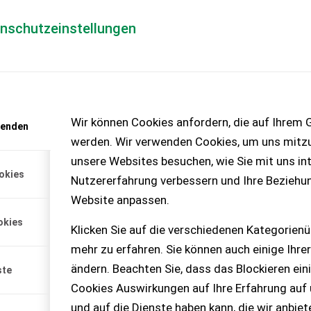
enschutzeinstellungen
Händlerlogin
für Händler
Mediada
anfrage
Wir können Cookies anfordern, die auf Ihrem G
wenden
chinen – KEINE
werden. Wir verwenden Cookies, um uns mitzu
unsere Websites besuchen, wie Sie mit uns int
okies
Nutzererfahrung verbessern und Ihre Beziehu
Website anpassen.
haltkupplung - Seitenschild
okies
 u. Planie...
Klicken Sie auf die verschiedenen Kategorienü
mehr zu erfahren. Sie können auch einige Ihrer
ändern. Beachten Sie, dass das Blockieren ein
ste
Cookies Auswirkungen auf Ihre Erfahrung auf
und auf die Dienste haben kann, die wir anbie