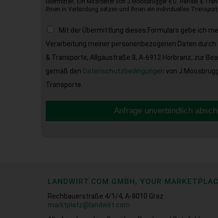
übermittelt. Ein Mitarbeiter von J.Moosbrugger e.U. Handel & Tran
Ihnen in Verbindung setzen und Ihnen ein individuelles Transport
Mit der Übermittlung dieses Formulars gebe ich m
Verarbeitung meiner personenbezogenen Daten durch 
& Transporte, Allgäustraße 8, A-6912 Hörbranz, zur Be
gemäß den
Datenschutzbedingungen
von J.Moosbrugge
Transporte.
Anfrage unverbindlich absch
LANDWIRT.COM GMBH, YOUR MARKETPLA
Rechbauerstraße 4/1/4, A-8010 Graz
marktplatz@landwirt.com