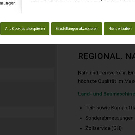
mmungen
Alle Cookies akzeptieren
Einstellungen akzeptieren
Nicht erlauben
REGIONAL. N
Nah- und Fernverkehr. Ei
höchste Qualität im Mas
Land- und Baumaschine
Teil- sowie Komplett
Sonderabmessungen
Zollservice (CH)