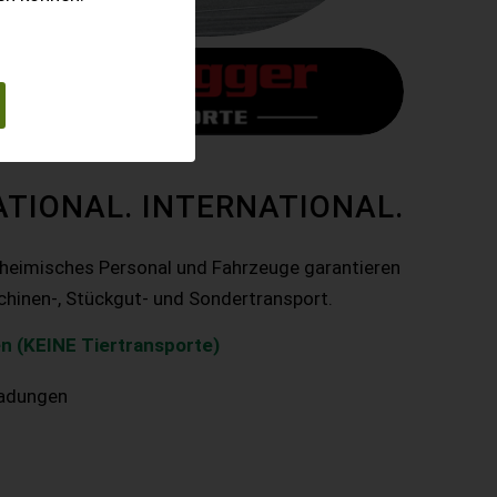
ATIONAL. INTERNATIONAL.
nheimisches Personal und Fahrzeuge garantieren
chinen-, Stückgut- und Sondertransport.
n (KEINE Tiertransporte)
ladungen