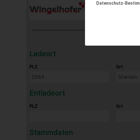
Datenschutz-Besti
Ladeort
PLZ
Ort
Entladeort
PLZ
Ort
Stammdaten