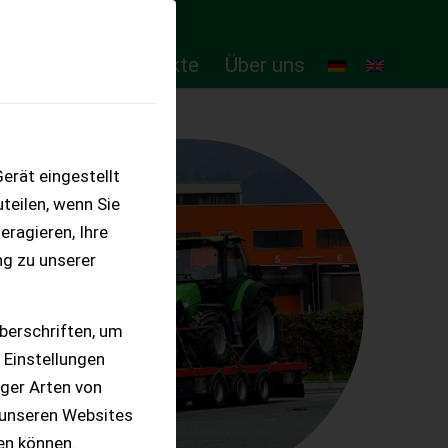
ten
Online-Produkte
Über uns
erät eingestellt
teilen, wenn Sie
eragieren, Ihre
ng zu unserer
berschriften, um
 Einstellungen
iger Arten von
 unseren Websites
ten können.