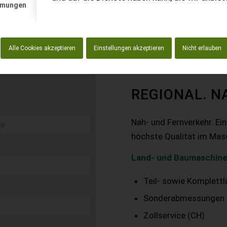
mmungen
Alle Cookies akzeptieren
Einstellungen akzeptieren
Nicht erlauben
REGIONAL. N
Nah- und Fernverkehr. Ei
höchste Qualität im Mas
Land- und Baumaschine
Teil- sowie Komplett
Sonderabmessungen
Zollservice (CH)