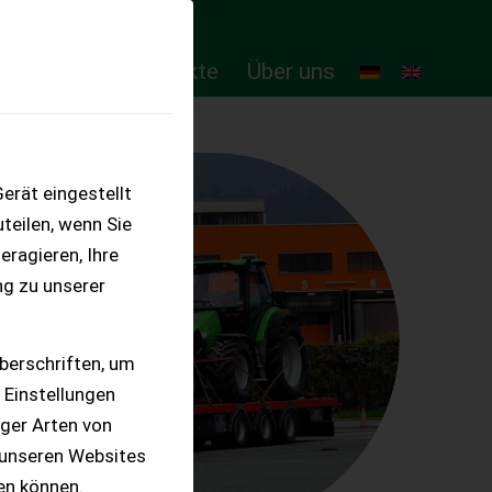
ten
Online-Produkte
Über uns
erät eingestellt
teilen, wenn Sie
eragieren, Ihre
ng zu unserer
berschriften, um
 Einstellungen
iger Arten von
 unseren Websites
ten können.