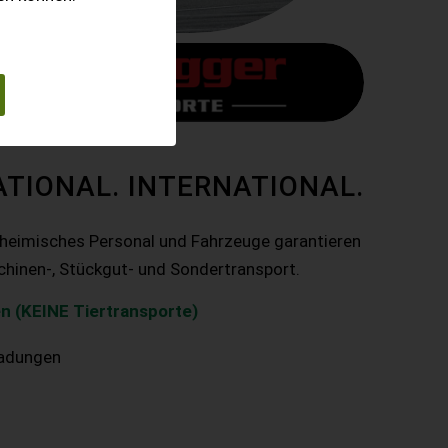
ATIONAL. INTERNATIONAL.
nheimisches Personal und Fahrzeuge garantieren
chinen-, Stückgut- und Sondertransport.
n (KEINE Tiertransporte)
ladungen