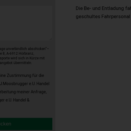
Die Be- und Entladung fa
geschultes Fahrpersonal
age unverbindlich abschicken“–
e 8, A-6912 Hörbranz,
sporte wird sich in Kürze mit
angebot übermitteln.
eine Zustimmung für die
J.Moosbrugger e.U. Handel
arbeitung meiner Anfrage,
r e.U. Handel &
icken