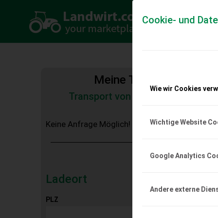
Cookie- und Dat
Meine Transportkosten
Wie wir Cookies ver
Transport von Land- und Baumas
Tiertransporte
Wichtige Website Co
Keine Anfrage Möglich!
Google Analytics Co
Ladeort
Andere externe Dien
PLZ
Ort