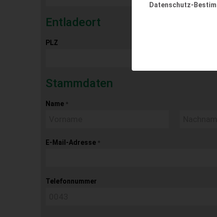
Datenschutz-Besti
Entladeort
PLZ
Ort
Stammdaten
Name
*
E-Mail-Adresse
*
Telefonnummer