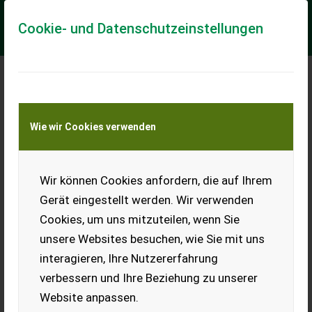
Cookie- und Datenschutzeinstellungen
Meine Transportkostenanfrage
Wie wir Cookies verwenden
Transport von Land- und Baumaschinen –
KEINE Tiertransporte
Wir können Cookies anfordern, die auf Ihrem
Sonstige 613E-M
Gerät eingestellt werden. Wir verwenden
== More details (EN) == Classification: B Steering: 4 wheel
Cookies, um uns mitzuteilen, wenn Sie
steering Attached equipment, loading/telescopic arm: Swing-
away jib 5m - 4T hook, 10.5...
unsere Websites besuchen, wie Sie mit uns
interagieren, Ihre Nutzererfahrung
EUR 0
verbessern und Ihre Beziehung zu unserer
Website anpassen.