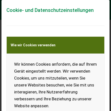
Cookie- und Datenschutzeinstellungen
Meine Transportkostenanfrage
Wie wir Cookies verwenden
Transport von Land- und Baumaschinen –
KEINE Tiertransporte
Wir können Cookies anfordern, die auf Ihrem
Sonstige Balkenmähwerk Mähbalken
Kleintraktor 1,80 m
Gerät eingestellt werden. Wir verwenden
Balkenmähwerk Mähbalken Kleintraktor 1,80 m
Cookies, um uns mitzuteilen, wenn Sie
unsere Websites besuchen, wie Sie mit uns
➤ Eigenschaften Fingerbalkenmähwerks 180 cm: •
Arbeitsbreite: 1,80 m • Gewicht: 176 kg • Kraftbedarf ab 24 PS
interagieren, Ihre Nutzererfahrung
• Anzahl der Messer: 24 • Anzahl der ...
verbessern und Ihre Beziehung zu unserer
EUR 2.495
inkl. 19% MwSt
Website anpassen.