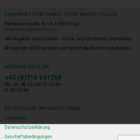
LANDWIRT.COM GMBH, YOUR MARKETPLACE
Rechbauerstraße 4/1/4, A-8010 Graz
marktplatz@landwirt.com
Alle Angaben ohne Gewähr – Druck- und Satzfehler vorbehalten.
© Copyright 2026
Landwirt.com GmbH Alle Rechte vorbehalten.
SERVICE HOTLINE
+43 (0)316 931268
Mo.-Do. 08-12 und 13-16 Uhr
Fr. 08-12 Uhr
RECHTLICHE INFORMATIONEN
Downloads
Datenschutzerklärung
Geschäftsbedingungen