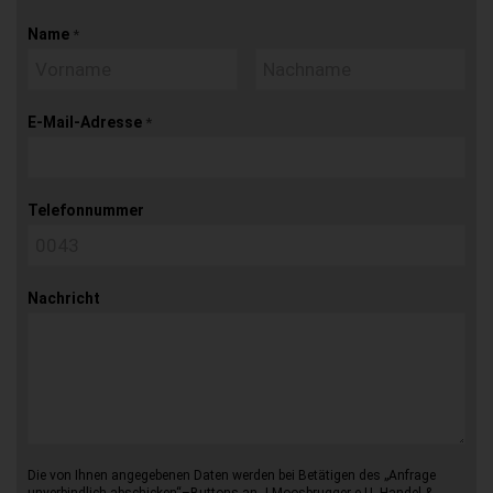
Name
*
E-Mail-Adresse
*
Telefonnummer
Nachricht
Die von Ihnen angegebenen Daten werden bei Betätigen des „Anfrage
unverbindlich abschicken“–Buttons an J.Moosbrugger e.U. Handel &