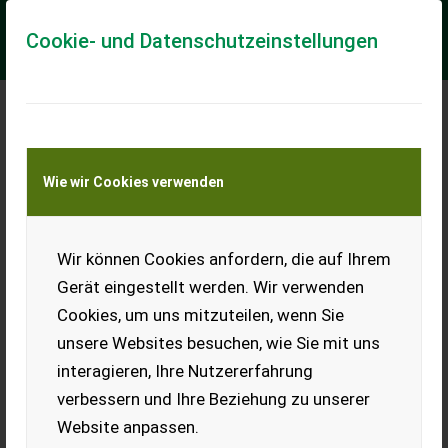
Cookie- und Datenschutzeinstellungen
Meine Transportkostenanfrage
Wie wir Cookies verwenden
Transport von Land- und Baumaschinen –
KEINE Tiertransporte
Wir können Cookies anfordern, die auf Ihrem
Cangini Mulcher TC1-100
Gerät eingestellt werden. Wir verwenden
Verkaufe Cangini Mulcher TC1-100 -verschiedene
Cookies, um uns mitzuteilen, wenn Sie
Arbeitsbreiten verfügbar: von 50cm bis 150cm -1000mm
Arbeitsbreite -1200mm Gesamtbreite - inkl. ...
unsere Websites besuchen, wie Sie mit uns
interagieren, Ihre Nutzererfahrung
EUR 4.360
inkl. 20 % MwSt.
verbessern und Ihre Beziehung zu unserer
Website anpassen.