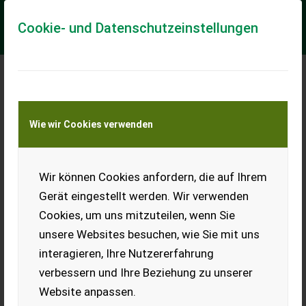
Cookie- und Datenschutzeinstellungen
Meine Transportkostenanfrage
Wie wir Cookies verwenden
Transport von Land- und Baumaschinen –
KEINE Tiertransporte
Wir können Cookies anfordern, die auf Ihrem
Pellenc PANORAMA
Gerät eingestellt werden. Wir verwenden
Options : /DERNIER COUTEAU INCLINE | TRANSLATION
Cookies, um uns mitzuteilen, wenn Sie
HYDRAULIQUE | HAUTEUR HYDRAULIQUE/COMMANDE
ELECTRIQUE PAR JOY STICK - ATTELAGE 3 POINTS FRONTAL -
unsere Websites besuchen, wie Sie mit uns
...
interagieren, Ihre Nutzererfahrung
EUR 0
verbessern und Ihre Beziehung zu unserer
Website anpassen.