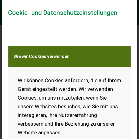
Cookie- und Datenschutzeinstellungen
Meine Transportkostenanfrage
Wie wir Cookies verwenden
Transport von Land- und Baumaschinen –
KEINE Tiertransporte
Wir können Cookies anfordern, die auf Ihrem
Sonstige Hartner
Zapfwellengenerator
Gerät eingestellt werden. Wir verwenden
10 kVA
Cookies, um uns mitzuteilen, wenn Sie
HARTNER
unsere Websites besuchen, wie Sie mit uns
Zapfwellengenerator 10,0
interagieren, Ihre Nutzererfahrung
kVA, mind.
Traktorzapfwellenleistung
verbessern und Ihre Beziehung zu unserer
25 PS, Langsamläufer 1.500 Umdrehungen pro Minute, inkl.
Website anpassen.
AVR-Regelung, Gewich...