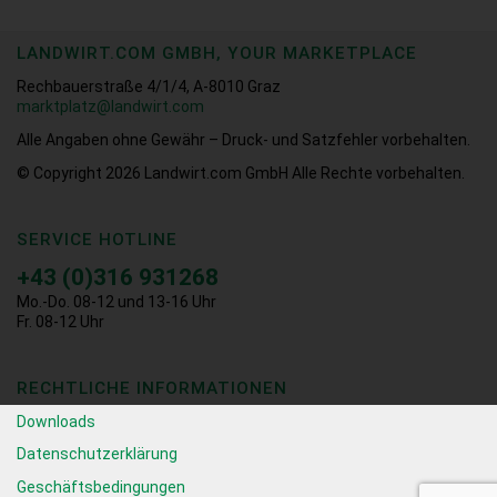
LANDWIRT.COM GMBH, YOUR MARKETPLACE
Rechbauerstraße 4/1/4, A-8010 Graz
marktplatz@landwirt.com
Alle Angaben ohne Gewähr – Druck- und Satzfehler vorbehalten.
© Copyright 2026
Landwirt.com GmbH Alle Rechte vorbehalten.
SERVICE HOTLINE
+43 (0)316 931268
Mo.-Do. 08-12 und 13-16 Uhr
Fr. 08-12 Uhr
RECHTLICHE INFORMATIONEN
Downloads
Datenschutzerklärung
Geschäftsbedingungen