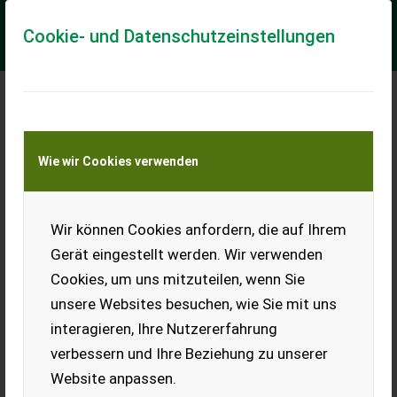
Cookie- und Datenschutzeinstellungen
Meine Transportkostenanfrage
Wie wir Cookies verwenden
Transport von Land- und Baumaschinen –
KEINE Tiertransporte
Wir können Cookies anfordern, die auf Ihrem
Kubota RCK60-35ST
Gerät eingestellt werden. Wir verwenden
Zwischenachsmähwerk zu Kubota STV/STW
Cookies, um uns mitzuteilen, wenn Sie
Aufnahme zu Kubota STV32-40 ab Service
unsere Websites besuchen, wie Sie mit uns
EUR 2.618
interagieren, Ihre Nutzererfahrung
Normalsatz (8,1 %)
verbessern und Ihre Beziehung zu unserer
Website anpassen.