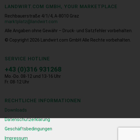
LANDWIRT.COM GMBH, YOUR MARKETPLACE
Rechbauerstraße 4/1/4, A-8010 Graz
marktplatz@landwirt.com
Alle Angaben ohne Gewähr – Druck- und Satzfehler vorbehalten.
© Copyright 2026
Landwirt.com GmbH Alle Rechte vorbehalten.
SERVICE HOTLINE
+43 (0)316 931268
Mo.-Do. 08-12 und 13-16 Uhr
Fr. 08-12 Uhr
RECHTLICHE INFORMATIONEN
Downloads
Datenschutzerklärung
Geschäftsbedingungen
Impressum