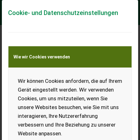
Cookie- und Datenschutzeinstellungen
Meine Transportkostenanfrage
Wie wir Cookies verwenden
Transport von Land- und Baumaschinen –
KEINE Tiertransporte
Wir können Cookies anfordern, die auf Ihrem
Olimac Olimac Maispflücker
Gerät eingestellt werden. Wir verwenden
Drago II
Cookies, um uns mitzuteilen, wenn Sie
Maispflücker Olimac Drago II mit HZ 9 reihig, derzeit angebaut
unsere Websites besuchen, wie Sie mit uns
an New Holland. Maispflücker wurde jährlich von Dragotec
servicesiert und ist nach k...
interagieren, Ihre Nutzererfahrung
verbessern und Ihre Beziehung zu unserer
EUR 0
Website anpassen.