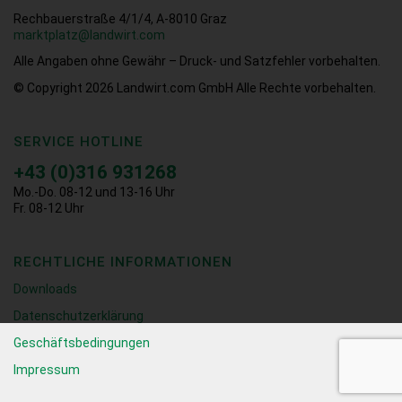
Rechbauerstraße 4/1/4, A-8010 Graz
marktplatz@landwirt.com
Alle Angaben ohne Gewähr – Druck- und Satzfehler vorbehalten.
© Copyright 2026
Landwirt.com GmbH Alle Rechte vorbehalten.
SERVICE HOTLINE
+43 (0)316 931268
Mo.-Do. 08-12 und 13-16 Uhr
Fr. 08-12 Uhr
RECHTLICHE INFORMATIONEN
Downloads
Datenschutzerklärung
Geschäftsbedingungen
Impressum