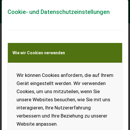
Cookie- und Datenschutzeinstellungen
Meine Transportkostenanfrage
Wie wir Cookies verwenden
Transport von Land- und Baumaschinen –
KEINE Tiertransporte
Wir können Cookies anfordern, die auf Ihrem
Pöttinger Top 762 C
Gerät eingestellt werden. Wir verwenden
Pöttinger Top 762 C
Cookies, um uns mitzuteilen, wenn Sie
Pöttinger Top 762 C, Tandembereifung, Elektronische
unsere Websites besuchen, wie Sie mit uns
Einkreiselbedienung, Mengenteiler, Tasträder Multitast.
interagieren, Ihre Nutzererfahrung
EUR 0
verbessern und Ihre Beziehung zu unserer
Website anpassen.