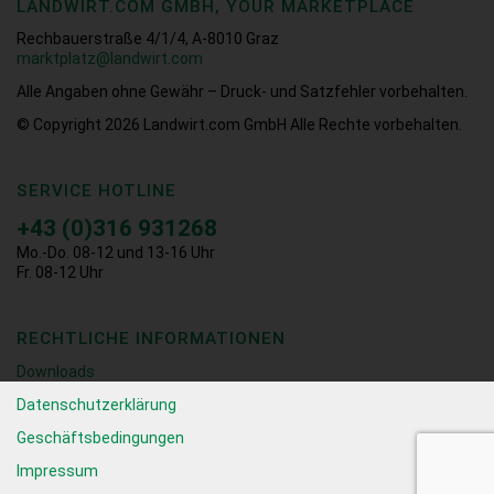
LANDWIRT.COM GMBH, YOUR MARKETPLACE
Rechbauerstraße 4/1/4, A-8010 Graz
marktplatz@landwirt.com
Alle Angaben ohne Gewähr – Druck- und Satzfehler vorbehalten.
© Copyright 2026
Landwirt.com GmbH Alle Rechte vorbehalten.
SERVICE HOTLINE
+43 (0)316 931268
Mo.-Do. 08-12 und 13-16 Uhr
Fr. 08-12 Uhr
RECHTLICHE INFORMATIONEN
Downloads
Datenschutzerklärung
Geschäftsbedingungen
Impressum