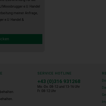
J.Moosbrugger e.U. Handel
arbeitung meiner Anfrage,
r e.U. Handel &
icken
CE
SERVICE HOTLINE
R
+43 (0)316 931268
Do
Mo.-Do. 08-12 und 13-16 Uhr
Da
Fr. 08-12 Uhr
behalten.
Ge
ehalten.
Im