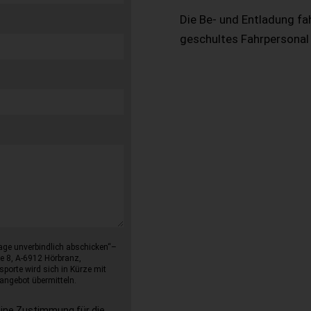
Die Be- und Entladung fa
geschultes Fahrpersonal
age unverbindlich abschicken“–
e 8, A-6912 Hörbranz,
sporte wird sich in Kürze mit
angebot übermitteln.
eine Zustimmung für die