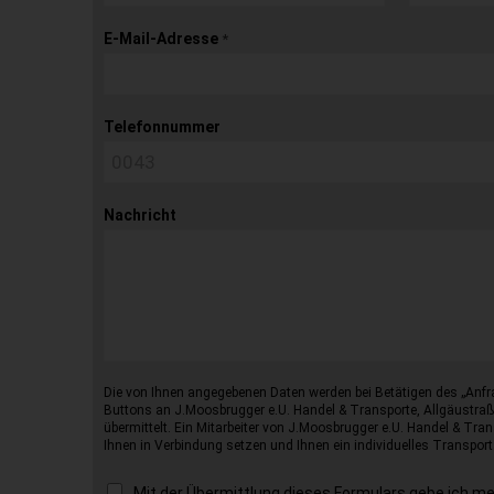
E-Mail-Adresse
*
Telefonnummer
Nachricht
Die von Ihnen angegebenen Daten werden bei Betätigen des „Anfr
Buttons an J.Moosbrugger e.U. Handel & Transporte, Allgäustraß
übermittelt. Ein Mitarbeiter von J.Moosbrugger e.U. Handel & Tran
Ihnen in Verbindung setzen und Ihnen ein individuelles Transport
Mit der Übermittlung dieses Formulars gebe ich m