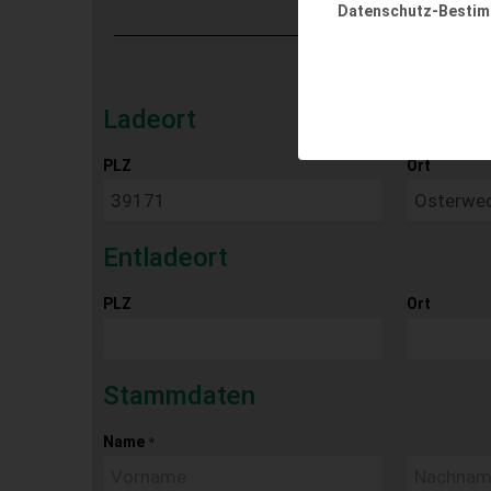
Datenschutz-Besti
Ladeort
PLZ
Ort
Entladeort
PLZ
Ort
Stammdaten
Name
*