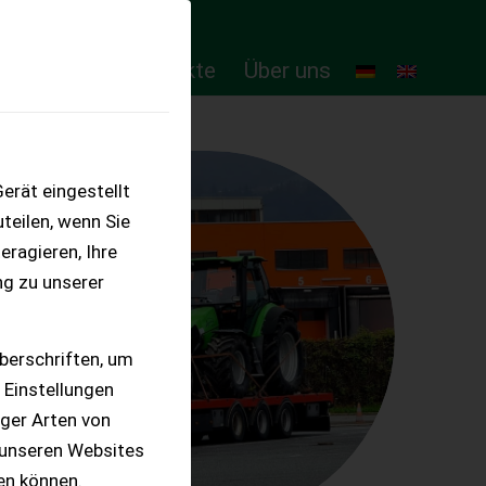
ten
Online-Produkte
Über uns
erät eingestellt
teilen, wenn Sie
eragieren, Ihre
ng zu unserer
berschriften, um
 Einstellungen
iger Arten von
 unseren Websites
ten können.