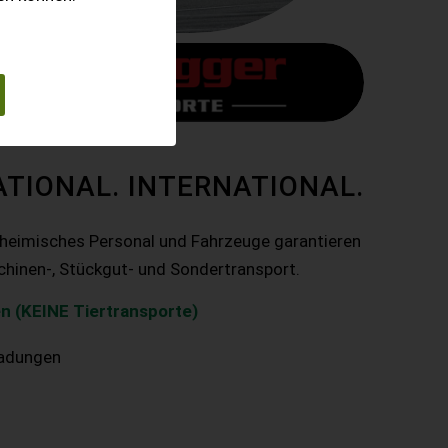
ATIONAL. INTERNATIONAL.
nheimisches Personal und Fahrzeuge garantieren
chinen-, Stückgut- und Sondertransport.
n (KEINE Tiertransporte)
ladungen