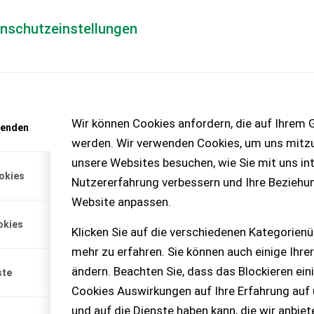
enschutzeinstellungen
Händlerlogin
für Händler
Mediada
anfrage
Wir können Cookies anfordern, die auf Ihrem G
wenden
chinen – KEINE
werden. Wir verwenden Cookies, um uns mitzu
unsere Websites besuchen, wie Sie mit uns int
okies
Nutzererfahrung verbessern und Ihre Beziehu
 Boxer FM200S
Website anpassen.
okies
shop24. com
Klicken Sie auf die verschiedenen Kategorienü
Daten: - Streubreite
mehr zu erfahren. Sie können auch einige Ihrer
ändern. Beachten Sie, dass das Blockieren ein
ste
Cookies Auswirkungen auf Ihre Erfahrung auf
und auf die Dienste haben kann, die wir anbie