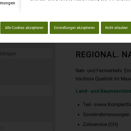
mmungen
Alle Cookies akzeptieren
Einstellungen akzeptieren
Nicht erlauben
REGIONAL. N
Nah- und Fernverkehr. Ei
höchste Qualität im Mas
Land- und Baumaschine
Teil- sowie Komplett
Sonderabmessungen
Zollservice (CH)