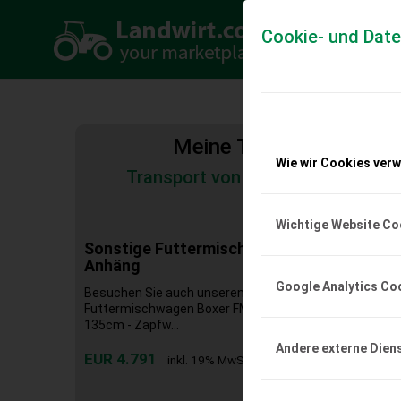
Cookie- und Dat
Meine Transportkosten
Wie wir Cookies ver
Transport von Land- und Baumas
Tiertransporte
Wichtige Website Co
Sonstige Futtermischwagen Futterwagen
Anhäng
Google Analytics Co
Besuchen Sie auch unseren Online-Shop www.traktor
Futtermischwagen Boxer FM200S Neugerät Technische 
135cm - Zapfw...
Andere externe Dien
EUR 4.791
inkl. 19% MwSt