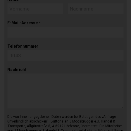
E-Mail-Adresse
*
Telefonnummer
Nachricht
Die von Ihnen angegebenen Daten werden bei Betätigen des „Anfrage
unverbindlich abschicken“–Buttons an J.Moosbrugger e.U. Handel &
Transporte, Allgäustraße 8, A-6912 Hörbranz, übermittelt. Ein Mitarbeiter
von J.Moosbrugger e.U. Handel & Transporte wird sich in Kürze mit Ihnen