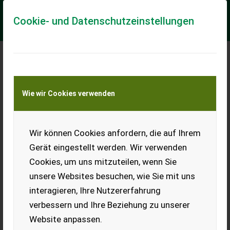
Cookie- und Datenschutzeinstellungen
Meine Transportkostenanfrage
Wie wir Cookies verwenden
Transport von Land- und Baumaschinen –
KEINE Tiertransporte
Wir können Cookies anfordern, die auf Ihrem
Sonstige MAESTRO
Gerät eingestellt werden. Wir verwenden
== Overige details (NL) == Quantity: 1 Unit: Stuk De eerste op
Cookies, um uns mitzuteilen, wenn Sie
accu werkende versnipperaar Reeds meer dan 38 jaar draagt
ELIET zorg voor de schoon...
unsere Websites besuchen, wie Sie mit uns
interagieren, Ihre Nutzererfahrung
EUR 1.299
MwSt nicht ausweisbar
verbessern und Ihre Beziehung zu unserer
Website anpassen.