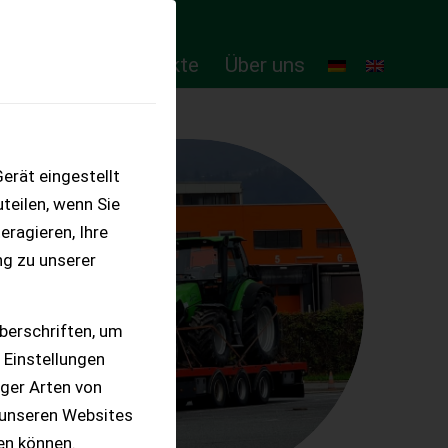
ten
Online-Produkte
Über uns
erät eingestellt
teilen, wenn Sie
eragieren, Ihre
ng zu unserer
berschriften, um
 Einstellungen
iger Arten von
 unseren Websites
ten können.