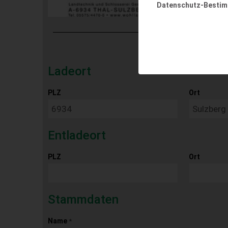
Datenschutz-Besti
Ladeort
PLZ
Ort
Entladeort
PLZ
Ort
Stammdaten
Name
*