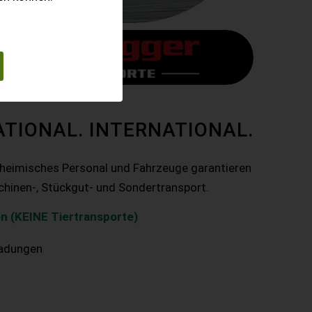
ATIONAL. INTERNATIONAL.
nheimisches Personal und Fahrzeuge garantieren
chinen-, Stückgut- und Sondertransport.
n (KEINE Tiertransporte)
ladungen