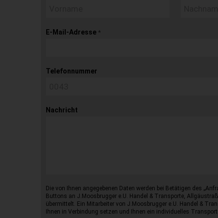
E-Mail-Adresse
*
Telefonnummer
Nachricht
Die von Ihnen angegebenen Daten werden bei Betätigen des „Anfr
Buttons an J.Moosbrugger e.U. Handel & Transporte, Allgäustraß
übermittelt. Ein Mitarbeiter von J.Moosbrugger e.U. Handel & Tran
Ihnen in Verbindung setzen und Ihnen ein individuelles Transport