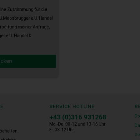
eine Zustimmung für die
J.Moosbrugger e.U. Handel
arbeitung meiner Anfrage,
r e.U. Handel &
icken
CE
SERVICE HOTLINE
R
+43 (0)316 931268
Do
Mo.-Do. 08-12 und 13-16 Uhr
Da
Fr. 08-12 Uhr
behalten.
Ge