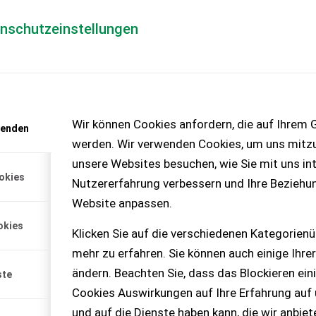
enschutzeinstellungen
Händlerlogin
für Händler
Mediada
anfrage
Wir können Cookies anfordern, die auf Ihrem G
wenden
chinen – KEINE
werden. Wir verwenden Cookies, um uns mitzu
unsere Websites besuchen, wie Sie mit uns int
okies
Nutzererfahrung verbessern und Ihre Beziehu
Website anpassen.
0 - Passend zu Steyr 9105 -
okies
t die...
Klicken Sie auf die verschiedenen Kategorienü
mehr zu erfahren. Sie können auch einige Ihrer
ändern. Beachten Sie, dass das Blockieren ein
ste
Cookies Auswirkungen auf Ihre Erfahrung auf
und auf die Dienste haben kann, die wir anbie