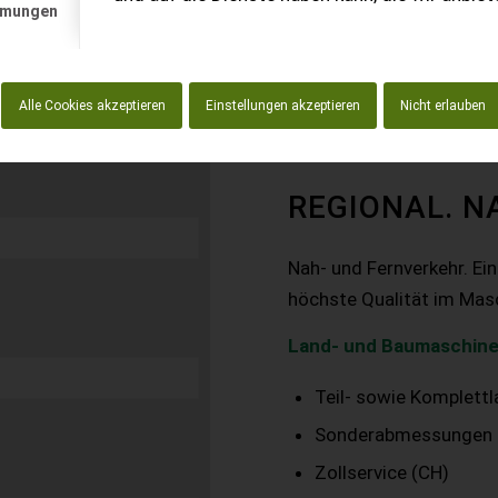
mmungen
Alle Cookies akzeptieren
Einstellungen akzeptieren
Nicht erlauben
REGIONAL. N
Nah- und Fernverkehr. Ei
höchste Qualität im Mas
Land- und Baumaschine
Teil- sowie Komplett
Sonderabmessungen
Zollservice (CH)