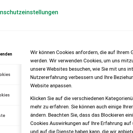
enschutzeinstellungen
Händlerlogin
für Händler
Mediada
anfrage
Wir können Cookies anfordern, die auf Ihrem G
wenden
chinen – KEINE
werden. Wir verwenden Cookies, um uns mitzu
unsere Websites besuchen, wie Sie mit uns int
okies
Nutzererfahrung verbessern und Ihre Beziehu
Website anpassen.
scharniertem zweiteiligem
okies
.
Klicken Sie auf die verschiedenen Kategorienü
mehr zu erfahren. Sie können auch einige Ihrer
ändern. Beachten Sie, dass das Blockieren ein
ste
Cookies Auswirkungen auf Ihre Erfahrung auf
und auf die Dienste haben kann, die wir anbie