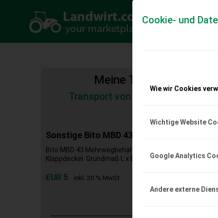
Cookie- und Dat
Meine Transportkosten
Wie wir Cookies ver
Transport von Land- und Baumas
Tiertransporte
Wichtige Website Co
Sonstige Bito MBD 43 Mehrwegbehälter
Bito MBD 43 Mehrwegbehälter Mehrwegbehälter mit an
Google Analytics Co
Klappdeckel. Grundmaß L x B 410 x 300 (mm) Höhe 199..
EUR 5
inkl. 20 % MwSt.
Andere externe Dien