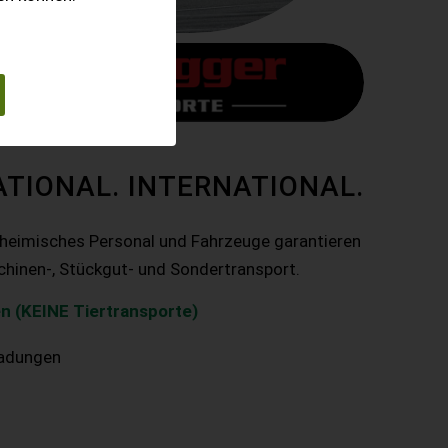
ATIONAL. INTERNATIONAL.
nheimisches Personal und Fahrzeuge garantieren
chinen-, Stückgut- und Sondertransport.
n (KEINE Tiertransporte)
ladungen