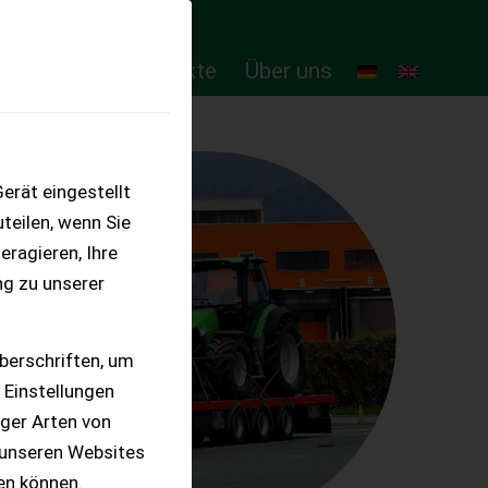
ten
Online-Produkte
Über uns
erät eingestellt
teilen, wenn Sie
eragieren, Ihre
ng zu unserer
berschriften, um
 Einstellungen
iger Arten von
 unseren Websites
ten können.