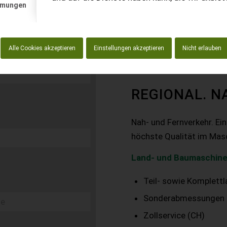
mmungen
Alle Cookies akzeptieren
Einstellungen akzeptieren
Nicht erlauben
REGIONAL. N
Nah- und Fernverkehr. Ei
höchste Qualität im Mas
Land- und Baumaschine
Teil- sowie Komplett
Sonderabmessungen
Zollservice (CH)