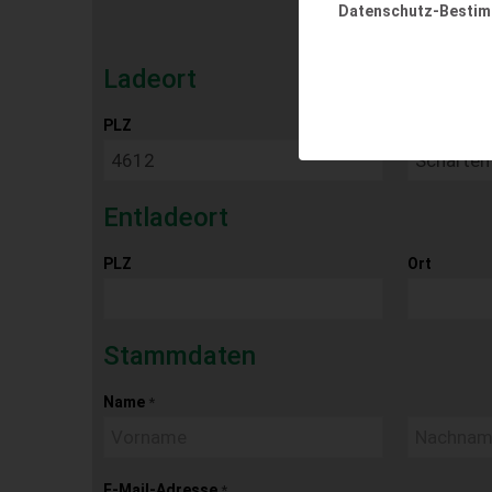
Datenschutz-Besti
Ladeort
PLZ
Ort
Entladeort
PLZ
Ort
Stammdaten
Name
*
E-Mail-Adresse
*