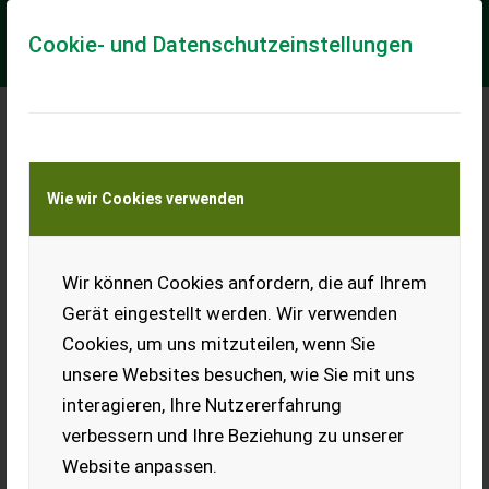
Cookie- und Datenschutzeinstellungen
Meine Transportkostenanfrage
Wie wir Cookies verwenden
Transport von Land- und Baumaschinen –
KEINE Tiertransporte
Wir können Cookies anfordern, die auf Ihrem
Vicon 1124
Gerät eingestellt werden. Wir verwenden
Fanex 1124 : Optional mit Fahrwerk 1124 C Arbeitsbreite 11,20
Cookies, um uns mitzuteilen, wenn Sie
m Transportbreite 2,90 m Abstellhöhe 3,70 m Gewicht 1.600
kg ++++ Bitte lesen Sie auc...
unsere Websites besuchen, wie Sie mit uns
interagieren, Ihre Nutzererfahrung
EUR 27.132
inkl. 19% MwSt
verbessern und Ihre Beziehung zu unserer
Website anpassen.