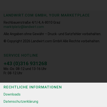
LANDWIRT.COM GMBH, YOUR MARKETPLACE
Rechbauerstraße 4/1/4, A-8010 Graz
marktplatz@landwirt.com
Alle Angaben ohne Gewähr – Druck- und Satzfehler vorbehalten.
© Copyright 2026
Landwirt.com GmbH Alle Rechte vorbehalten.
SERVICE HOTLINE
+43 (0)316 931268
Mo.-Do. 08-12 und 13-16 Uhr
Fr. 08-12 Uhr
RECHTLICHE INFORMATIONEN
Downloads
Datenschutzerklärung