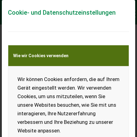
Cookie- und Datenschutzeinstellungen
Meine Transportkostenanfrage
Wie wir Cookies verwenden
Transport von Land- und Baumaschinen –
KEINE Tiertransporte
Keine Anfrage Möglich!
Wir können Cookies anfordern, die auf Ihrem
Gerät eingestellt werden. Wir verwenden
Cookies, um uns mitzuteilen, wenn Sie
unsere Websites besuchen, wie Sie mit uns
Ladeort
interagieren, Ihre Nutzererfahrung
verbessern und Ihre Beziehung zu unserer
PLZ
Ort
Website anpassen.