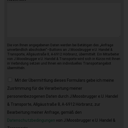
Die von Ihnen angegebenen Daten werden bei Betätigen des „Anfrage
unverbindlich abschicken“–Buttons an J.Moosbrugger e.U. Handel &
Transporte, Allgäustraße 8, A-6912 Hörbranz, übermittelt. Ein Mitarbeiter
von J.Moosbrugger e.U. Handel & Transporte wird sich in Kürze mit Ihnen
in Verbindung setzen und Ihnen ein individuelles Transportangebot
übermitteln.
Mit der Übermittlung dieses Formulars gebe ich meine
Zustimmung für die Verarbeitung meiner
personenbezogenen Daten durch J.Moosbrugger e.U. Handel
& Transporte, Allgäustraße 8, A-6912 Hörbranz, zur
Bearbeitung meiner Anfrage, gemäß den
Datenschutzbedingungen
von J.Moosbrugger e.U. Handel &