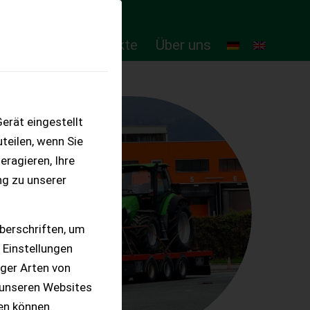
ten
Online-Produkte
Über uns
erät eingestellt
teilen, wenn Sie
eragieren, Ihre
ng zu unserer
berschriften, um
 Einstellungen
iger Arten von
 unseren Websites
ten können.