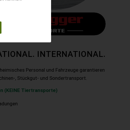
ATIONAL. INTERNATIONAL.
nheimisches Personal und Fahrzeuge garantieren
chinen-, Stückgut- und Sondertransport.
n (KEINE Tiertransporte)
ladungen