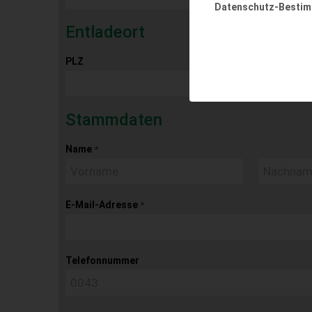
Datenschutz-Besti
Entladeort
PLZ
Ort
Stammdaten
Name
*
E-Mail-Adresse
*
Telefonnummer