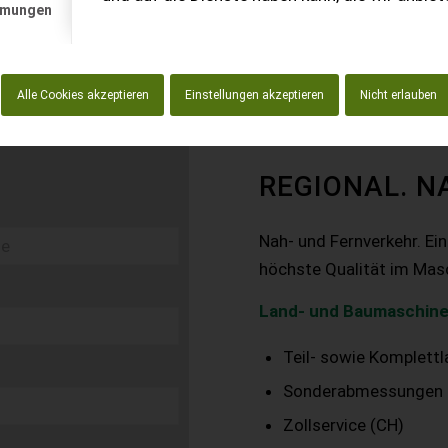
mmungen
Alle Cookies akzeptieren
Einstellungen akzeptieren
Nicht erlauben
REGIONAL. N
Nah- und Fernverkehr. Ei
höchste Qualität im Mas
Land- und Baumaschine
Teil- sowie Komplett
Sonderabmessungen
Zollservice (CH)