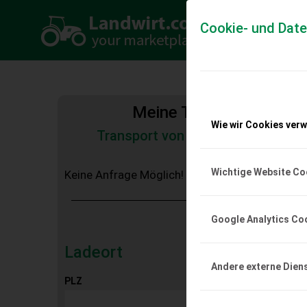
Cookie- und Dat
Meine Transportkosten
Wie wir Cookies ver
Transport von Land- und Baumas
Tiertransporte
Wichtige Website Co
Keine Anfrage Möglich!
Google Analytics Co
Ladeort
Andere externe Dien
PLZ
Ort