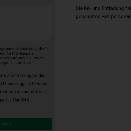
Die Be- und Entladung fa
geschultes Fahrpersonal
age unverbindlich abschicken“–
e 8, A-6912 Hörbranz,
sporte wird sich in Kürze mit
angebot übermitteln.
eine Zustimmung für die
J.Moosbrugger e.U. Handel
arbeitung meiner Anfrage,
r e.U. Handel &
icken